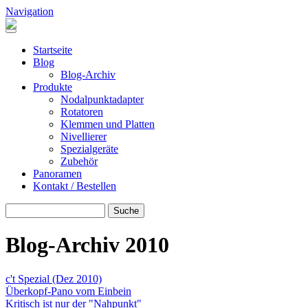
Direkt zum Inhalt
Navigation
Header Pano Rotation
Startseite
Blog
Blog-Archiv
Produkte
Nodalpunktadapter
Rotatoren
Klemmen und Platten
Nivellierer
Spezialgeräte
Zubehör
Panoramen
Kontakt / Bestellen
Suche
SUCHE
Blog-Archiv 2010
c't Spezial (Dez 2010)
Überkopf-Pano vom Einbein
Kritisch ist nur der "Nahpunkt"