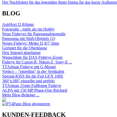
Der Nachfolger für das legendäre 8mm Sigma für das kurze Auflage
BLOG
AstrHori f2,8/6mm
Fotografie - mehr als ein Hobby
Neue Fisheyes für Panoramafotografie
Panorama mit Shift-Objektiv (2)
Neues Fisheye: Meike f2,8/7,5mm
Gerüstet für die Oberklasse
Den Spiegel abgehängt
Wunschliste für DAS Fisheye-Zoom
Fisheye für Canon-R, Nikon-Z, Sony-E ...
TTArtisan Fisheye mit G-Mount
Vertico – "einreihig" in der Vertikalen
Spezial-KISS für die Fuji GFX 100S
360°x180° einzeilig und perfekt
TTArtisan 11mm Fullframe Fisheye
ALPA mit 150 MP Phase-One Rückteil
Mehr Blog-Beiträge ...
KUNDEN-FEEDBACK