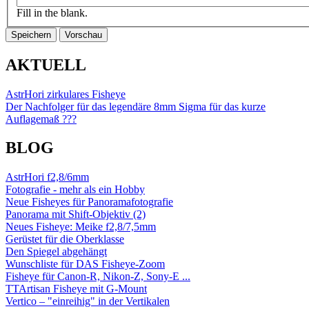
Fill in the blank.
AKTUELL
AstrHori zirkulares Fisheye
Der Nachfolger für das legendäre 8mm Sigma für das kurze
Auflagemaß ???
BLOG
AstrHori f2,8/6mm
Fotografie - mehr als ein Hobby
Neue Fisheyes für Panoramafotografie
Panorama mit Shift-Objektiv (2)
Neues Fisheye: Meike f2,8/7,5mm
Gerüstet für die Oberklasse
Den Spiegel abgehängt
Wunschliste für DAS Fisheye-Zoom
Fisheye für Canon-R, Nikon-Z, Sony-E ...
TTArtisan Fisheye mit G-Mount
Vertico – "einreihig" in der Vertikalen