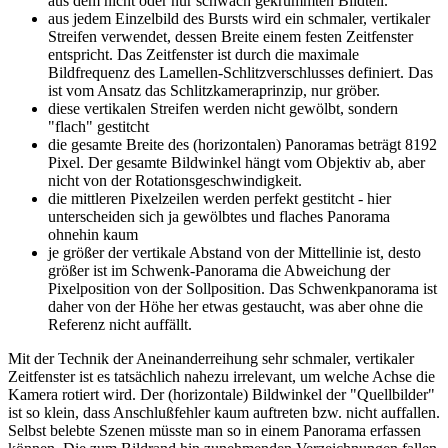
aus dem nicht oder nur schwach gekrümmten Bildteil.
aus jedem Einzelbild des Bursts wird ein schmaler, vertikaler
Streifen verwendet, dessen Breite einem festen Zeitfenster
entspricht. Das Zeitfenster ist durch die maximale
Bildfrequenz des Lamellen-Schlitzverschlusses definiert. Das
ist vom Ansatz das Schlitzkameraprinzip, nur gröber.
diese vertikalen Streifen werden nicht gewölbt, sondern
"flach" gestitcht
die gesamte Breite des (horizontalen) Panoramas beträgt 8192
Pixel. Der gesamte Bildwinkel hängt vom Objektiv ab, aber
nicht von der Rotationsgeschwindigkeit.
die mittleren Pixelzeilen werden perfekt gestitcht - hier
unterscheiden sich ja gewölbtes und flaches Panorama
ohnehin kaum
je größer der vertikale Abstand von der Mittellinie ist, desto
größer ist im Schwenk-Panorama die Abweichung der
Pixelposition von der Sollposition. Das Schwenkpanorama ist
daher von der Höhe her etwas gestaucht, was aber ohne die
Referenz nicht auffällt.
Mit der Technik der Aneinanderreihung sehr schmaler, vertikaler
Zeitfenster ist es tatsächlich nahezu irrelevant, um welche Achse die
Kamera rotiert wird. Der (horizontale) Bildwinkel der "Quellbilder"
ist so klein, dass Anschlußfehler kaum auftreten bzw. nicht auffallen.
Selbst belebte Szenen müsste man so in einem Panorama erfassen