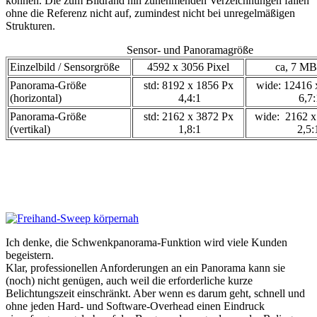
können. Die zum Bildrand hin zunehmenden Verzeichnungen fallen
ohne die Referenz nicht auf, zumindest nicht bei unregelmäßigen
Strukturen.
Sensor- und Panoramagröße
Einzelbild / Sensorgröße
4592 x 3056 Pixel
ca, 7 M
Panorama-Größe
std: 8192 x 1856 Px
wide: 12416 
(horizontal)
4,4:1
6,7:
Panorama-Größe
std: 2162 x 3872 Px
wide: 2162 
(vertikal)
1,8:1
2,5:
Ich denke, die Schwenkpanorama-Funktion wird viele Kunden
begeistern.
Klar, professionellen Anforderungen an ein Panorama kann sie
(noch) nicht genügen, auch weil die erforderliche kurze
Belichtungszeit einschränkt. Aber wenn es darum geht, schnell und
ohne jeden Hard- und Software-Overhead einen Eindruck