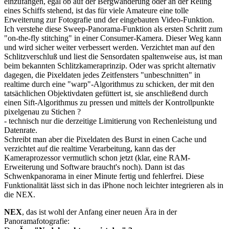
einzufangen, egal ob auf der Bergwanderung oder an der Reling
eines Schiffs stehend, ist das für viele Amateure eine tolle
Erweiterung zur Fotografie und der eingebauten Video-Funktion.
Ich verstehe diese Sweep-Panorama-Funktion als ersten Schritt zum
"on-the-fly stitching" in einer Consumer-Kamera. Dieser Weg kann
und wird sicher weiter verbessert werden. Verzichtet man auf den
Schlitzverschluß und liest die Sensordaten spaltenweise aus, ist man
beim bekannten Schlitzkameraprinzip. Oder was spricht alternativ
dagegen, die Pixeldaten jedes Zeitfensters "unbeschnitten" in
realtime durch eine "warp"-Algorithmus zu schicken, der mit den
tatsächlichen Objektivdaten gefüttert ist, sie anschließend durch
einen Sift-Algorithmus zu pressen und mittels der Kontrollpunkte
pixelgenau zu Stichen ?
- technisch nur die derzeitige Limitierung von Rechenleistung und
Datenrate.
Schreibt man aber die Pixeldaten des Burst in einen Cache und
verzichtet auf die realtime Verarbeitung, kann das der
Kameraprozessor vermutlich schon jetzt (klar, eine RAM-
Erweiterung und Software braucht's noch). Dann ist das
Schwenkpanorama in einer Minute fertig und fehlerfrei. Diese
Funktionalität lässt sich in das iPhone noch leichter integrieren als in
die NEX.
NEX
, das ist wohl der Anfang einer neuen Ära in der
Panoramafotografie: