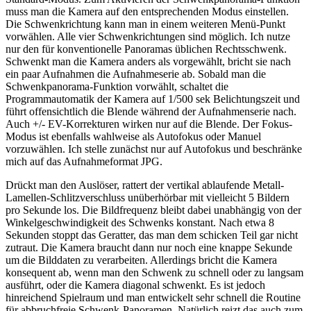
muss man die Kamera auf den entsprechenden Modus einstellen.
Die Schwenkrichtung kann man in einem weiteren Menü-Punkt
vorwählen. Alle vier Schwenkrichtungen sind möglich. Ich nutze
nur den für konventionelle Panoramas üblichen Rechtsschwenk.
Schwenkt man die Kamera anders als vorgewählt, bricht sie nach
ein paar Aufnahmen die Aufnahmeserie ab. Sobald man die
Schwenkpanorama-Funktion vorwählt, schaltet die
Programmautomatik der Kamera auf 1/500 sek Belichtungszeit und
führt offensichtlich die Blende während der Aufnahmenserie nach.
Auch +/- EV-Korrekturen wirken nur auf die Blende. Der Fokus-
Modus ist ebenfalls wahlweise als Autofokus oder Manuel
vorzuwählen. Ich stelle zunächst nur auf Autofokus und beschränke
mich auf das Aufnahmeformat JPG.
Drückt man den Auslöser, rattert der vertikal ablaufende Metall-
Lamellen-Schlitzverschluss unüberhörbar mit vielleicht 5 Bildern
pro Sekunde los. Die Bildfrequenz bleibt dabei unabhängig von der
Winkelgeschwindigkeit des Schwenks konstant. Nach etwa 8
Sekunden stoppt das Geratter, das man dem schicken Teil gar nicht
zutraut. Die Kamera braucht dann nur noch eine knappe Sekunde
um die Bilddaten zu verarbeiten. Allerdings bricht die Kamera
konsequent ab, wenn man den Schwenk zu schnell oder zu langsam
ausführt, oder die Kamera diagonal schwenkt. Es ist jedoch
hinreichend Spielraum und man entwickelt sehr schnell die Routine
für abbruchfreie Schwenk-Panoramen. Natürlich reizt das auch zum