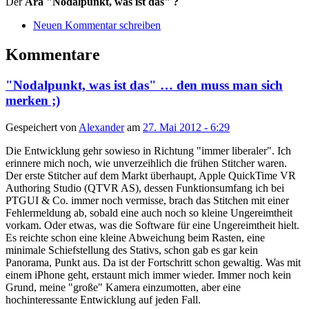
Der
Ära "Nodalpunkt, was ist das" ?
Neuen Kommentar schreiben
Kommentare
"Nodalpunkt, was ist das" … den muss man sich
merken ;)
Gespeichert von
Alexander
am
27. Mai 2012 - 6:29
Die Entwicklung gehr sowieso in Richtung "immer liberaler". Ich
erinnere mich noch, wie unverzeihlich die frühen Stitcher waren.
Der erste Stitcher auf dem Markt überhaupt, Apple QuickTime VR
Authoring Studio (QTVR AS), dessen Funktionsumfang ich bei
PTGUI & Co. immer noch vermisse, brach das Stitchen mit einer
Fehlermeldung ab, sobald eine auch noch so kleine Ungereimtheit
vorkam. Oder etwas, was die Software für eine Ungereimtheit hielt.
Es reichte schon eine kleine Abweichung beim Rasten, eine
minimale Schiefstellung des Stativs, schon gab es gar kein
Panorama, Punkt aus. Da ist der Fortschritt schon gewaltig. Was mit
einem iPhone geht, erstaunt mich immer wieder. Immer noch kein
Grund, meine "große" Kamera einzumotten, aber eine
hochinteressante Entwicklung auf jeden Fall.