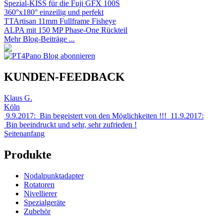
Spezial-KISS für die Fuji GFX 100S
360°x180° einzeilig und perfekt
TTArtisan 11mm Fullframe Fisheye
ALPA mit 150 MP Phase-One Rückteil
Mehr Blog-Beiträge ...
KUNDEN-FEEDBACK
Klaus G.
Köln
9.9.2017: Bin begeistert von den Möglichkeiten !!! 11.9.2017:
Bin beeindruckt und sehr, sehr zufrieden !
Seitenanfang
Produkte
Nodalpunktadapter
Rotatoren
Nivellierer
Spezialgeräte
Zubehör