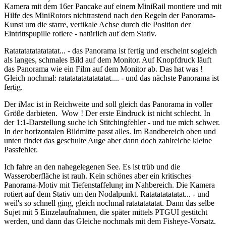
Kamera mit dem 16er Pancake auf einem MiniRail montiere und mit
Hilfe des MiniRotors nichtrastend nach den Regeln der Panorama-
Kunst um die starre, vertikale Achse durch die Position der
Eintrittspupille rotiere - natürlich auf dem Stativ.
Ratatatatatatatatat... - das Panorama ist fertig und erscheint sogleich
als langes, schmales Bild auf dem Monitor. Auf Knopfdruck läuft
das Panorama wie ein Film auf dem Monitor ab. Das hat was !
Gleich nochmal: ratatatatatatatatat.... - und das nächste Panorama ist
fertig.
Der iMac ist in Reichweite und soll gleich das Panorama in voller
Größe darbieten. Wow ! Der erste Eindruck ist nicht schlecht. In
der 1:1-Darstellung suche ich Stitchingfehler - und tue mich schwer.
In der horizontalen Bildmitte passt alles. Im Randbereich oben und
unten findet das geschulte Auge aber dann doch zahlreiche kleine
Passfehler.
Ich fahre an den nahegelegenen See. Es ist trüb und die
Wasseroberfläche ist rauh. Kein schönes aber ein kritisches
Panorama-Motiv mit Tiefenstaffelung im Nahbereich. Die Kamera
rotiert auf dem Stativ um den Nodalpunkt. Ratatatatatatat... - und
weil's so schnell ging, gleich nochmal ratatatatatat. Dann das selbe
Sujet mit 5 Einzelaufnahmen, die später mittels PTGUI gestitcht
werden, und dann das Gleiche nochmals mit dem Fisheye-Vorsatz.