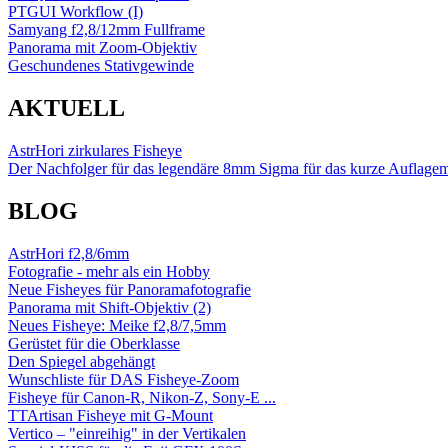
PTGUI Workflow (I)
Samyang f2,8/12mm Fullframe
Panorama mit Zoom-Objektiv
Geschundenes Stativgewinde
AKTUELL
AstrHori zirkulares Fisheye
Der Nachfolger für das legendäre 8mm Sigma für das kurze Auflage
BLOG
AstrHori f2,8/6mm
Fotografie - mehr als ein Hobby
Neue Fisheyes für Panoramafotografie
Panorama mit Shift-Objektiv (2)
Neues Fisheye: Meike f2,8/7,5mm
Gerüstet für die Oberklasse
Den Spiegel abgehängt
Wunschliste für DAS Fisheye-Zoom
Fisheye für Canon-R, Nikon-Z, Sony-E ...
TTArtisan Fisheye mit G-Mount
Vertico – "einreihig" in der Vertikalen