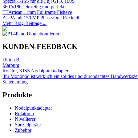
Spezial-KISS für die Fuji GFX 100S
360°x180° einzeilig und perfekt
TTArtisan 11mm Fullframe Fisheye
ALPA mit 150 MP Phase-One Rückteil
Mehr Blog-Beiträge ...
KUNDEN-FEEDBACK
Ulrich B.
Marburg
Rotator
,
KISS Nodalpunktadapter
Ihr Monopod ist wirklich ein solides und durchdachtes Handwerksze
Seitenanfang
Produkte
Nodalpunktadapter
Rotatoren
Nivellierer
Spezialgeräte
Zubehör