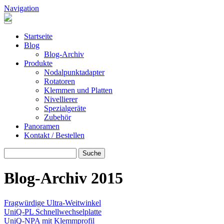
Direkt zum Inhalt
Navigation
Header Pano Rotation
Startseite
Blog
Blog-Archiv
Produkte
Nodalpunktadapter
Rotatoren
Klemmen und Platten
Nivellierer
Spezialgeräte
Zubehör
Panoramen
Kontakt / Bestellen
Suche
SUCHE
Blog-Archiv 2015
Fragwürdige Ultra-Weitwinkel
UniQ-PL Schnellwechselplatte
UniQ-NPA mit Klemmprofil