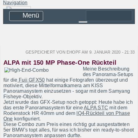
Direkt zum Inhalt
Navigation
Header Pano Rotation
SUCHE
Suche
Startseite
Blog
GESPEICHERT VON
EHOPF
AM
9. JANUAR 2020 - 21:33
Blog-Archiv
ALPA mit 150 MP Phase-One Rückteil
Produkte
Meine Beschreibung
des Panorama-Setups
für die
Fuji GFX50
hat einige Fotografen überzeugt und
Nodalpunktadapter
motiviert, diese Mittelformatkamera am KISS
Panoramasystem einzusetzen - sogar mit dem Samyang
Rotatoren
Fisheye-Objektiv.
Klemmen und Platten
Jetzt wurde das GFX-Setup noch getoppt: Heute habe ich
das erste Panoramasystem für eine
ALPA STC
mit dem
Nivellierer
Rodenstock HR 40mm und dem
IQ4-Rückteil von Phase
One
konfiguriert.
Spezialgeräte
Diese Combo zum Preis eines richtig gut ausgestatteten
Zubehör
5er BMW's topt alles, für was ich bisher ein ready-to-shoot
Panoramasystem anpassen durfte.