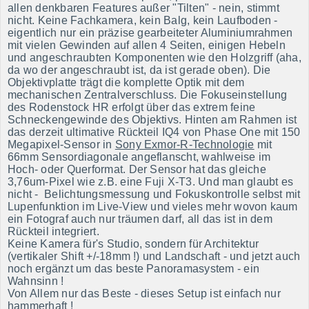
allen denkbaren Features außer "Tilten" - nein, stimmt
nicht. Keine Fachkamera, kein Balg, kein Laufboden -
eigentlich nur ein präzise gearbeiteter Aluminiumrahmen
mit vielen Gewinden auf allen 4 Seiten, einigen Hebeln
und angeschraubten Komponenten wie den Holzgriff (aha,
da wo der angeschraubt ist, da ist
gerade
oben). Die
Objektivplatte trägt die komplette Optik mit dem
mechanischen Zentralverschluss. Die Fokuseinstellung
des Rodenstock HR erfolgt über das extrem feine
Schneckengewinde des Objektivs. Hinten am Rahmen ist
das derzeit ultimative Rückteil IQ4 von Phase One mit 150
Megapixel-Sensor in
Sony Exmor-R-Technologie
mit
66mm Sensordiagonale angeflanscht, wahlweise im
Hoch- oder Querformat. Der Sensor hat das gleiche
3,76um-Pixel wie z.B. eine Fuji X-T3. Und man glaubt es
nicht - Belichtungsmessung und Fokuskontrolle selbst mit
Lupenfunktion im
Live-View und vieles mehr wovon kaum
ein Fotograf auch nur träumen darf, all das ist in dem
Rückteil integriert.
Keine Kamera für's Studio, sondern für Architektur
(vertikaler Shift +/-18mm !) und Landschaft - und jetzt auch
noch
ergänzt
um das beste Panoramasystem - ein
Wahnsinn !
Von Allem nur das Beste - dieses Setup ist einfach nur
hammerhaft !