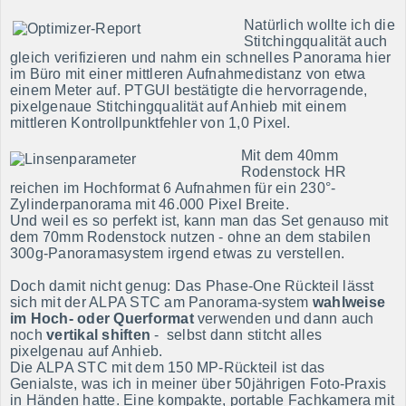
Panoramen
Natürlich wollte ich die
Stitchingqualität auch
Kontakt / Bestellen
gleich verifizieren und nahm ein schnelles Panorama hier
im Büro mit einer mittleren Aufnahmedistanz von etwa
einem Meter auf. PTGUI bestätigte die hervorragende,
pixelgenaue Stitchingqualität auf Anhieb mit einem
mittleren Kontrollpunktfehler von 1,0 Pixel.
Mit dem 40mm
Rodenstock HR
reichen im Hochformat 6 Aufnahmen für ein 230°-
Zylinderpanorama mit 46.000 Pixel Breite.
Und weil es so perfekt ist, kann man das Set genauso mit
dem 70mm Rodenstock nutzen -
ohne an dem stabilen
300g-Panoramasystem irgend etwas zu verstellen.
Doch damit nicht genug: Das Phase-One Rückteil lässt
sich mit der ALPA STC am Panorama-system
wahlweise
im Hoch- oder Querformat
verwenden und dann auch
noch
vertikal shiften
- selbst dann stitcht alles
pixelgenau auf Anhieb.
Die ALPA STC mit dem 150 MP-Rückteil ist das
Genialste, was ich in meiner über 50jährigen Foto-Praxis
in Händen hatte. Eine kompakte, portable Fachkamera mit