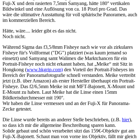
Fuji-X und dem rasierten 7,5mm Samyang, hätte 180° vertikalen
Bildwinkel und eine Auflösung von ca. 18 Pixel pro Grad. Das
wäre die ultimative Ausstattung für voll sphärische Panoramen, auch
im kommerziellen Bereich.
Hätte, wäre.... leider gibt es das nicht.
Noch nicht.
Während Sigma das f3,5/8mm Fisheye nach wie vor als zirkulares
Fisheye für's Vollformat ("DG") platziert (was kaum jemand so
einsetzt) und Samyang samt Walimex die Marktchancen für ein
Portrait-Fisheye noch nicht erkannt haben, hat „Meike“ mit Sitz in
Hongkong (
www.bkgrip.com)
den Vorteil der Portrait-Fisheyes im
Bereich der Panoramafotografie schnell verstanden. Meike vertreibt
jetzt (z.B. über Amazon) als erster Hersteller überhaupt ein Portrait-
Fisheye. Das f2/6,5mm Meike ist mit MFT-Bajonett, X-Mount und
E-Mount zu haben. Laut Meike hat die Linse einen 15mm
Bildkreisdurchmesser mit 190°.
Wir haben die Linse vermessen und an der Fuji-X für Panorama-
Zecke getestet.
Die Linse wurde bereits an anderer Stelle beschrieben, (z.B.
hier
),
so dass ich mir die allgemeine Beschreibung sparen kann.
Solide gebaut und schön verarbeitet sitzt das 159€-Objektiv
gut
am
Fuji-X-Bajonett. Schaut man von vorne ins Objektiv, fällt mir gleich