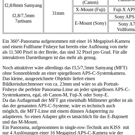
(Canon)
f2,8/8mm Samyang
X-Mount (Fuji)
Fuji-X AP
31mm
f2,8/7,5mm
Sony APS
7artisans
E-Mount (Sony)
Sony A
Vollforma
Ein 360°-Panorama aufgenommen mit einer 16 Megapixel-Kamera
und einem Fullframe Fisheye hat bereits eine Auflösung von mehr
als 11.500 Pixel in der Breite, das sind 32 Pixel pro Grad. Für alle
interaktiven Darstellungen ist das mehr als genug.
Noch attraktiver wäre allerdings das f3,5/7,5mm Samyang (MFT)
ohne Sonnenblende an einer spiegellosen APS-C-Systemkamera.
Das kleine, ausgezeichnete Objektiv liefert einen
Bildkreisdurchmesser von ca. 23mm und wäre so als Portrait-
Fisheye die perfekte Panorama-Linse an jeder spiegellosen APS-C-
Systemkamera, egal, ob Canon-M, Fuji-X oder Sony-E.
Da das Auflagemaß der MFT gut eineinhalb Millimeter größer ist als
das der genannten APS-C-Systeme, wäre es technisch auch
möglich, die MFT-Linse mit einem dünnen Adapterring zu
adaptieren. So einen Adapter gibt es tatsächlich für das E-Bajonett
und das M-Mount.
Ein Panorama, aufgenommen in single-row-Technik am KISS
mit
nur 4 Auslösungen
einer 16 Megapixel APS-C-Kamera wie der