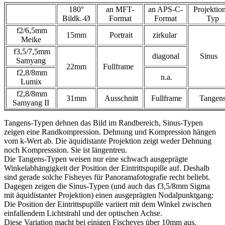
180°
an MFT-
an APS-C-
Projektio
Bildk.-Ø
Format
Format
Typ
f
2/6,5mm
15mm
Portrait
zirkular
Meike
f3,5/7,5mm
diagonal
Sinus
Samyang
22mm
Fullframe
f2,8/8mm
n.a.
Lumix
f2,8/8mm
31mm
Ausschnitt
Fullframe
Tangen
Samyang II
Tangens-Typen dehnen das Bild im Randbereich, Sinus-Typen
zeigen eine Randkompression. Dehnung und Kompression hängen
vom k-Wert ab. Die äquidistante Projektion zeigt weder Dehnung
noch Kompresssion. Sie ist längentreu.
Die Tangens-Typen weisen nur eine schwach ausgeprägte
Winkelabhängigkeit der Position der Eintrittspupille auf. Deshalb
sind gerade solche Fisheyes für Panoramafotografie recht beliebt.
Dagegen zeigen die Sinus-Typen (und auch das f3,5/8mm Sigma
mit äquidistanter Projektion) einen ausgeprägten Nodalpunktgang:
Die Position der Eintrittspupille variiert mit dem Winkel zwischen
einfallendem Lichtstrahl und der optischen Achse.
Diese
Variation
macht bei einigen Fischeyes über 10mm aus.