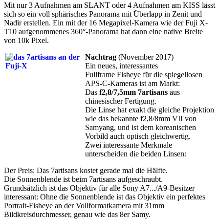
Mit nur 3 Aufnahmen am SLANT oder 4 Aufnahmen am KISS lässt
sich so ein voll sphärisches Panorama mit Überlapp in Zenit und
Nadir erstellen. Ein mit der 16 Megapixel-Kamera wie der Fuji X-
T10 aufgenommenes 360°-Panorama hat dann eine native Breite
von 10k Pixel.
Nachtrag
(November 2017)
Ein neues, interessantes
Fullframe
Fisheye
für die spiegellosen
APS-C-Kameras
ist am Markt:
Das
f2,8/7,5mm 7artisans
aus
chinesischer Fertigung.
Die Linse hat exakt die gleiche Projektion
wie das bekannte f2,8/8mm VII von
Samyang, und ist dem koreanischen
Vorbild auch optisch gleichwertig.
Zwei interessante Merkmale
unterscheiden die beiden Linsen:
Der Preis: Das 7artisans kostet gerade mal die Hälfte.
Die Sonnenblende ist beim 7artisans aufgeschraubt.
Grundsätzlich ist das Objektiv für alle Sony A7.../A9-Besitzer
interessant: Ohne die Sonnenblende ist das Objektiv ein perfektes
Portrait-Fisheye an der Vollformatkamera mit 31mm
Bildkreisdurchmesser, genau wie das 8er Samy.