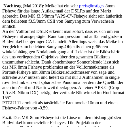
Nachtrag
(Mai 2018): Meike hat ein sehr
preisgünstiges
8mm
Fisheye für das lange Auflagemaß der DSLRs auf den Markt
gebracht. Das MK f3,5/8mm "APS-C"-Fisheye sieht rein äußerlich
dem beliebten f3,5/8mm CSII von Samyang zum Verwechseln
ähnlich.
An der Vollformat-DSLR erkennt man sofort, dass es sich um ein
Fisheye mit ausgeprägter Randkompression und auffallend großem
Bildwinkel
bei geringer CA
handelt. Allerdings
weist das Meike
im
Vergleich zum beliebten Samyang-Objektiv einen größeren
winkelabhängigen Nodalpunktgang auf. Leider ist die Bildschärfe
des uns vorliegenden Objektivs über den gesamten Bildkreis
unzumutbar schlecht. D
ank abnehmbarer Sonnenblende
lässt sich
das MK 8mm Fisheye problemlos an
der Vollformatkamera
als
Portrait-Fisheye mit 30mm Bildkreisdurchmesser von sage und
schreibe 205° nutzen und liefert so mit nur 3 Aufnahmen in single-
row-Technik ein voll sphärisches Panorama bei dem die Quellbilder
auch im Zenit und Nadir weit überlappen. An einer APS-C (Crop
1,5 z.B. Nikon DX) beträgt der vertikale Bildwinkel im Hochformat
155°.
PTGUI 11 ermittelt als tatsächliche Brennweite 10mm und einen
Fisheye-Faktor von -0,59.
Fazit: Das MK 8mm Fisheye ist die Linse mit dem bislang größten
Bildwinkel kommerzieller Fisheyes. Die Projektion der