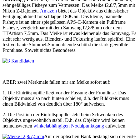
sehr gefälliges Fisheye zum Vermessen: Das Meike f2,8/7,5mm mit
Nikon Z-Bajonett.
Amazon
bietet das Objektiv aus chinesischer
Fertigung aktuell für schlappe 180€ an. Das kleine, manuelle
Fisheye ist an einer spiegellosen APS-C-Kamera ein Fullframe
Fisheye, vergleichbar mit dem Samyang f2,8/8mm oder dem
TTArtisan 7,5mm. Das Meike ist etwas kleiner als das Samyang. Es
sieht sehr wertig aus, Blenden- und Fokusring laufen spielfrei. Eine
fest verbaute Stummel-Sonnenblende schützt die stark gewölbte
Frontlinse. Soweit nichts Besonderes.
ABER zwei Merkmale fallen mir am Meike sofort auf:
1. Die Eintrittspupille liegt
vor
der Fassung der Frontlinse. Das
Objektiv muss also nach hinten schielen, d.h. der Bildkreis muss
einen Bildwinkel von deutlich über 180° aufweisen.
2. Die Position der Eintrittspupille steht beim Schwenken des
Objektivs ungewöhnlich stabil. D.h. das Objektiv wird keinen
nennenswerten
winkelabhängigen Nodalpunktgang
aufweisen.
Auf der optischen Bank bestätigt sich der erste