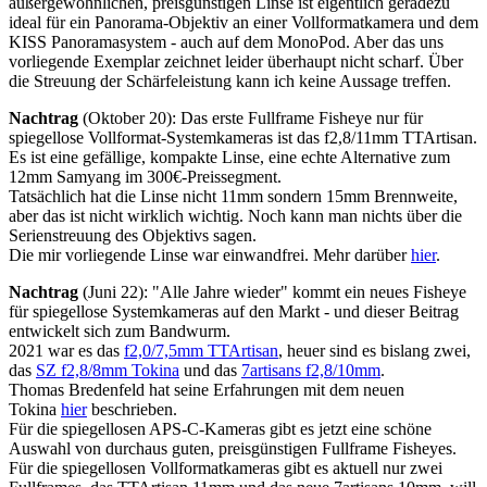
außergewöhnlichen, preisgünstigen Linse ist eigentlich geradezu
ideal für ein Panorama-Objektiv an einer Vollformatkamera und dem
KISS Panoramasystem - auch auf dem MonoPod. Aber das uns
vorliegende Exemplar zeichnet leider überhaupt nicht scharf. Über
die Streuung der Schärfeleistung kann ich keine Aussage treffen.
Nachtrag
(Oktober 20): Das erste Fullframe Fisheye nur für
spiegellose Vollformat-Systemkameras ist das f2,8/11mm TTArtisan.
Es ist eine gefällige, kompakte Linse, eine echte Alternative zum
12mm Samyang im 300€-Preissegment.
Tatsächlich hat die Linse nicht 11mm sondern 15mm Brennweite,
aber das ist nicht wirklich wichtig. Noch kann man nichts über die
Serienstreuung des Objektivs sagen.
Die mir vorliegende Linse war einwandfrei. Mehr darüber
hier
.
Nachtrag
(Juni 22): "Alle Jahre wieder" kommt ein neues Fisheye
für spiegellose Systemkameras auf den Markt - und dieser Beitrag
entwickelt sich zum Bandwurm.
2021 war es das
f2,0/7,5mm TTArtisan
, heuer sind es bislang zwei,
das
SZ f2,8/8mm Tokina
und das
7artisans f2,8/10mm
.
Thomas Bredenfeld hat seine Erfahrungen mit dem neuen
Tokina
hier
beschrieben.
Für die spiegellosen APS-C-Kameras gibt es jetzt eine schöne
Auswahl von durchaus guten, preisgünstigen Fullframe Fisheyes.
Für die spiegellosen Vollformatkameras gibt es aktuell nur zwei