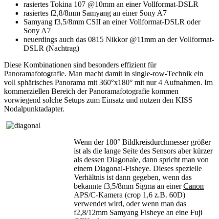
rasiertes Tokina 107 @10mm an einer Vollformat-DSLR
rasiertes f2,8/8mm Samyang an einer Sony A7
Samyang f3,5/8mm CSII an einer Vollformat-DSLR oder
Sony A7
neuerdings auch das 0815 Nikkor @11mm an der Vollformat-
DSLR (Nachtrag)
Diese Kombinationen sind besonders effizient für
Panoramafotografie.
Man macht damit
in single-row-Technik
ein
voll sphärisches Panorama mit 360°x180°
mit nur 4 Aufnahmen
. Im
kommerziellen Bereich der Panoramafotografie kommen
vorwiegend solche Setups zum Einsatz und nutzen den KISS
Nodalpunktadapter.
Wenn der 180° Bildkreisdurchmesser größer
ist als die lange Seite des Sensors aber kürzer
als dessen Diagonale, dann spricht man von
einem Diagonal-Fisheye. Dieses spezielle
Verhältnis ist dann gegeben, wenn das
bekannte f3,5/8mm Sigma an einer
Canon
APS/C-Kamera (crop 1,6 z.B. 60D)
verwendet wird, oder wenn man das
f2,8/12mm Samyang Fisheye an eine Fuji