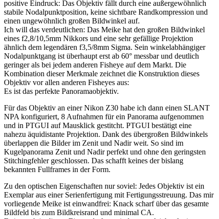
positive Eindruck: Das Objektiv fällt durch eine
außergewöhnlich
stabile Nodalpunktposition
, keine sichtbare Randkompression und
einen
ungewöhnlich großen Bildwinkel
auf.
Ich will das verdeutlichen: Das Meike hat den großen Bildwinkel
eines f2,8/10,5mm Nikkors und eine sehr gefällige Projektion
ähnlich dem legendären f3,5/8mm Sigma. Sein winkelabhängiger
Nodalpunktgang ist überhaupt erst ab 60° messbar und deutlich
geringer als bei jedem anderen Fisheye auf dem Markt. Die
Kombination dieser Merkmale zeichnet die Konstruktion dieses
Objektiv vor allen anderen Fisheyes aus:
Es ist das perfekte Panoramaobjektiv.
Für das Objektiv an einer Nikon Z30 habe ich dann einen SLANT
NPA konfiguriert, 8 Aufnahmen für ein Panorama aufgenommen
und in PTGUI auf Mausklick gestitcht. PTGUI bestätigt eine
nahezu äquidistante Projektion. Dank des übergroßen Bildwinkels
überlappen die Bilder im Zenit und Nadir weit. So sind im
Kugelpanorama Zenit und Nadir perfekt und ohne den geringsten
Stitchingfehler geschlossen. Das schafft keines der bislang
bekannten Fullframes in der Form.
Zu den optischen Eigenschaften nur soviel: Jedes Objektiv ist ein
Exemplar aus einer Serienfertigung mit Fertigungsstreuung. Das mir
vorliegende Meike ist einwandfrei: Knack scharf über das gesamte
Bildfeld bis zum Bildkreisrand und minimal CA.