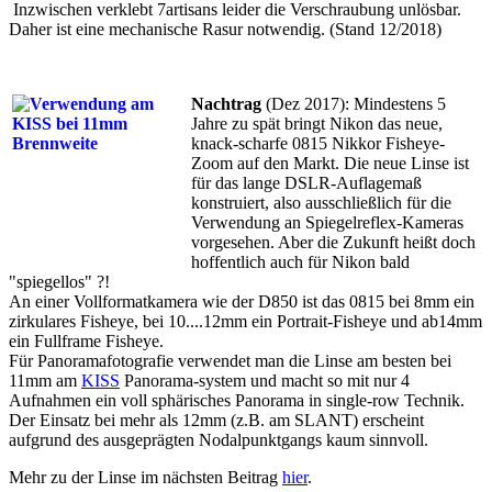
Inzwischen
verklebt
7artisans leider die Verschraubung unlösbar.
Daher ist eine mechanische Rasur notwendig. (Stand 12/2018)
Nachtrag
(Dez 2017):
Mindestens 5
Jahre zu spät bringt Nikon das neue,
knack-scharfe
0815 Nikkor Fisheye-
Zoom
auf den Markt.
Die neue Linse ist
für das lange DSLR-Auflagemaß
konstruiert, also ausschließlich für die
Verwendung an Spiegelreflex-Kameras
vorgesehen. Aber die Zukunft heißt doch
hoffentlich auch für Nikon bald
"spiegellos" ?!
An einer Vollformatkamera wie der D850 ist das 0815 bei 8mm ein
zirkulares Fisheye, bei 10....12mm ein Portrait-Fisheye und ab14mm
ein Fullframe Fisheye.
Für Panoramafotografie verwendet man die Linse am besten bei
11mm am
KISS
Panorama-system und macht so mit nur 4
Aufnahmen ein voll sphärisches Panorama in single-row Technik.
Der Einsatz bei mehr als 12mm (z.B. am SLANT) erscheint
aufgrund des ausgeprägten Nodalpunktgangs kaum sinnvoll.
Mehr zu der Linse im nächsten Beitrag
hier
.