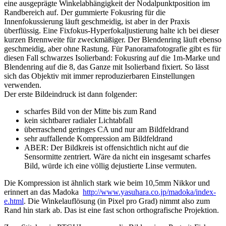
eine ausgeprägte Winkelabhängigkeit der Nodalpunktposition im
Randbereich auf. Der gummierte Fokusring für die
Innenfokussierung läuft geschmeidig, ist aber in der Praxis
überflüssig. Eine Fixfokus-Hyperfokaljustierung halte ich bei dieser
kurzen Brennweite für zweckmäßiger. Der Blendenring läuft ebenso
geschmeidig, aber ohne Rastung. Für Panoramafotografie gibt es für
diesen Fall schwarzes Isolierband: Fokusring auf die 1m-Marke und
Blendenring auf die 8, das Ganze mit Isolierband fixiert. So lässt
sich das Objektiv mit immer reproduzierbaren Einstellungen
verwenden.
Der erste Bildeindruck ist dann folgender:
scharfes Bild von der Mitte bis zum Rand
kein sichtbarer radialer Lichtabfall
überraschend geringes CA und nur am Bildfeldrand
sehr auffallende Kompression am Bildfeldrand
ABER: Der Bildkreis ist offensichtlich nicht auf die
Sensormitte zentriert. Wäre da nicht ein insgesamt scharfes
Bild, würde ich eine völlig dejustierte Linse vermuten.
Die Kompression ist ähnlich stark wie beim 10,5mm Nikkor und
erinnert an das Madoka
http://www.yasuhara.co.jp/madoka/index-
e.html
. Die Winkelauflösung (in Pixel pro Grad) nimmt also zum
Rand hin stark ab. Das ist eine fast schon orthografische Projektion.