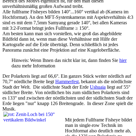
Bereich des Motivs eigentlich ist, für den man diesen
unverhältnismäßig großen Aufwand treibt.
Alle fullframe Fisheyes bilden 140°...160° vertikal ab (Kamera im
Hochformat). An den MFT-Systemkameras mit Aspektverhältnis 4:3
sind es mit dem 7,5mm Samyang gerade 140°, bei allen Kameras
mit 3:2-Format bringt jedes Fullframe ≥ 150°.
Am besten kann man sich vorstellen, wie groß das abgebildete
Bildfeld dann ist, wenn man diese Verhältnisse
mit Hilfe der
Kartografie
auf die Erde überträgt. Denn schließlich ist jedes
Panorama zunächst eine Projektion auf eine Kugeloberfläche.
Hinweis: Wenn Ihnen das nicht klar ist, dann finden Sie
hier
dazu mehr Information
Der Polarkreis liegt auf 66,6°. Ein ganzes Stück weiter nördlich
auf
70,7° nördliche Breite
liegt
Hammerfest
, bekannt als die nördlichste
Stadt der Welt. Die südlichste Stadt der Erde
Ushuaia
liegt auf 55°
südlicher Breite. Von nördlichen bis zum südlichen Polarkreis sind
es 133° und zwischen der nördlichsten und der südlichsten Stadt der
Erde liegen "nur" knapp 126 Breitengrade. In dieser Zone spielt die
Musik.
Mit jedem Fullframe Fisheye bildet
man in single-row Technik im
Hochformat also deutlich mehr ab,