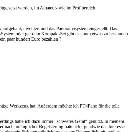
ingesetzt werden, im Amateur- wie im Profibereich.
 aufgebaut, nivelliert und das Panoramasystem eingestellt. Das
SS-System oder gar dem Kompakt-Set gibt es kaum etwas zu bestaunen.
 ein paar hundert Euro bezahlen ?
ichtige Werkzeug hat. Außerdem möchte ich PT4Pano für die tolle
Allerdings habe ich dazu immer "schweres Gerät" genutzt. In meinem
r nach anfänglicher Begeisterung hatte ich irgendwie das Interesse
llt, als mein Fisheye; möglicherweise aus Bequemlichkeit, weil es