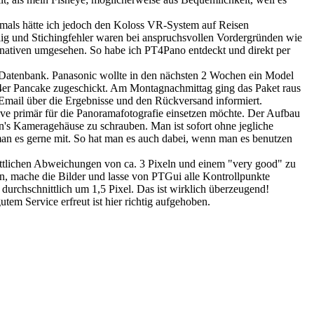
emals hätte ich jedoch den Koloss VR-System auf Reisen
g und Stichingfehler waren bei anspruchsvollen Vordergründen wie
nativen umgesehen. So habe ich PT4Pano entdeckt und direkt per
 Datenbank. Panasonic wollte in den nächsten 2 Wochen ein Model
4er Pancake zugeschickt. Am Montagnachmittag ging das Paket raus
Email über die Ergebnisse und den Rückversand informiert.
ve primär für die Panoramafotografie einsetzen möchte. Der Aufbau
 an's Kameragehäuse zu schrauben. Man ist sofort ohne jegliche
t man es gerne mit. So hat man es auch dabei, wenn man es benutzen
ittlichen Abweichungen von ca. 3 Pixeln und einem "very good" zu
n, mache die Bilder und lasse von PTGui alle Kontrollpunkte
urchschnittlich um 1,5 Pixel. Das ist wirklich überzeugend!
em Service erfreut ist hier richtig aufgehoben.