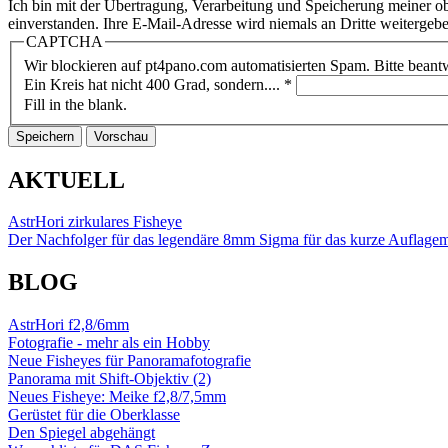
Ich bin mit der Übertragung, Verarbeitung und Speicherung meine
einverstanden. Ihre E-Mail-Adresse wird niemals an Dritte weitergeben
CAPTCHA
Wir blockieren auf pt4pano.com automatisierten Spam. Bitte beantw
Ein Kreis hat nicht 400 Grad, sondern....
*
Fill in the blank.
AKTUELL
AstrHori zirkulares Fisheye
Der Nachfolger für das legendäre 8mm Sigma für das kurze Auflage
BLOG
AstrHori f2,8/6mm
Fotografie - mehr als ein Hobby
Neue Fisheyes für Panoramafotografie
Panorama mit Shift-Objektiv (2)
Neues Fisheye: Meike f2,8/7,5mm
Gerüstet für die Oberklasse
Den Spiegel abgehängt