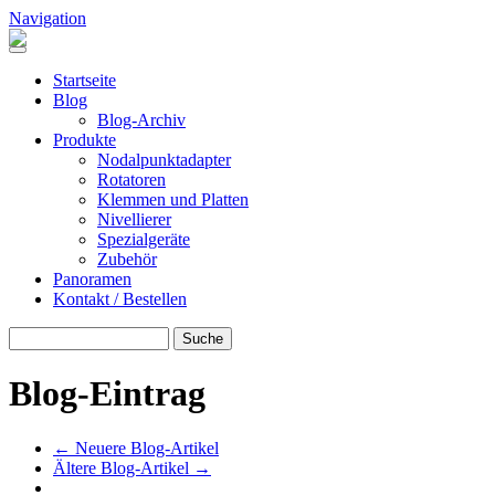
Direkt zum Inhalt
Navigation
Header Pano Rotation
Startseite
Blog
Blog-Archiv
Produkte
Nodalpunktadapter
Rotatoren
Klemmen und Platten
Nivellierer
Spezialgeräte
Zubehör
Panoramen
Kontakt / Bestellen
Suche
SUCHE
Blog-Eintrag
← Neuere Blog-Artikel
Ältere Blog-Artikel →