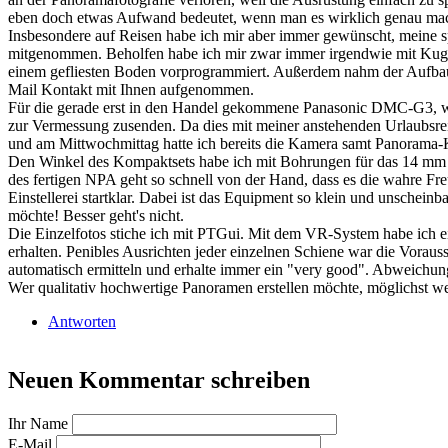
eben doch etwas Aufwand bedeutet, wenn man es wirklich genau mac
Insbesondere auf Reisen habe ich mir aber immer gewünscht, meine s
mitgenommen. Beholfen habe ich mir zwar immer irgendwie mit Kugel
einem gefliesten Boden vorprogrammiert. Außerdem nahm der Aufbau
Mail Kontakt mit Ihnen aufgenommen.
Für die gerade erst in den Handel gekommene Panasonic DMC-G3, wel
zur Vermessung zusenden. Da dies mit meiner anstehenden Urlaubsr
und am Mittwochmittag hatte ich bereits die Kamera samt Panorama-
Den Winkel des Kompaktsets habe ich mit Bohrungen für das 14 mm P
des fertigen NPA geht so schnell von der Hand, dass es die wahre Fre
Einstellerei startklar. Dabei ist das Equipment so klein und unschein
möchte! Besser geht's nicht.
Die Einzelfotos stiche ich mit PTGui. Mit dem VR-System habe ich e
erhalten. Penibles Ausrichten jeder einzelnen Schiene war die Vorau
automatisch ermitteln und erhalte immer ein "very good". Abweichung
Wer qualitativ hochwertige Panoramen erstellen möchte, möglichst wen
Antworten
Neuen Kommentar schreiben
Ihr Name
E-Mail