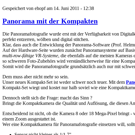
Gespeichert von
ehopf
am
14. Juni 2011 - 12:38
Panorama mit der Kompakten
Die Panoramafotografie wurde erst mit der Verfügbarkeit von Digitalka
perfekt entzerren, wölben und digital stitchen.
Klar, dass auch die Entwicklung der Panorama-Software (Prof. Helmut
Auf der Hardware-Seite wurden zunächst Panoramasysteme auf Basis v
multi-row-fähige VR-Systeme
, die ebenfalls auf die meisten Kameras
so schweren Foto-Zubehörs wird verständlicherweise für eine Komp
Somit wird die Panoramafotografie grundsätzlich auch nur mit schwe
Dem muss aber nicht mehr so sein.
Unser neues Kompakt-Set ist weder schwer noch teuer. Mit dem
Pan
Kompakt-Set wiegt und kostet nur halb soviel wie eine Kompaktkamer
Dennoch stellt sich die Frage: macht das Sinn ?
Bringt die Kompaktkamera die Qualität und Auflösung, die diesen Ansa
Entscheidend ist nicht, ob die Kamera 8 oder 18 Mega-Pixel bringt - 
einem Zoom ausgestattet ist.
Wer eine Kompaktkamera für Panoramafotografie einsetzen will, soll
Sensor nicht kleiner als 1/1,7"