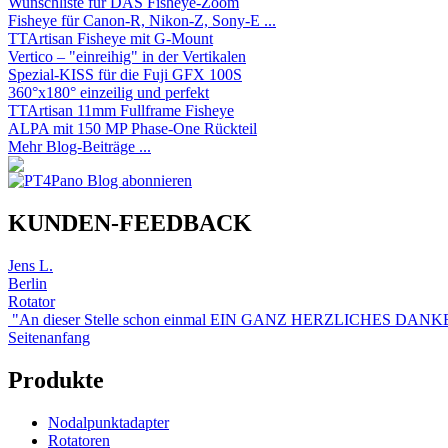
Wunschliste für DAS Fisheye-Zoom
Fisheye für Canon-R, Nikon-Z, Sony-E ...
TTArtisan Fisheye mit G-Mount
Vertico – "einreihig" in der Vertikalen
Spezial-KISS für die Fuji GFX 100S
360°x180° einzeilig und perfekt
TTArtisan 11mm Fullframe Fisheye
ALPA mit 150 MP Phase-One Rückteil
Mehr Blog-Beiträge ...
KUNDEN-FEEDBACK
Jens L.
Berlin
Rotator
"An dieser Stelle schon einmal EIN GANZ HERZLICHES 
Seitenanfang
Produkte
Nodalpunktadapter
Rotatoren