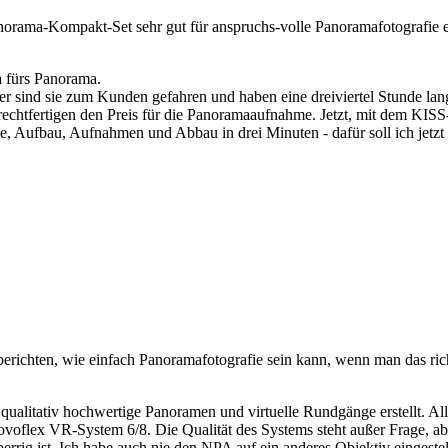
orama-Kompakt-Set sehr gut für anspruchs-volle Panoramafotografie e
 fürs Panorama.
r sind sie zum Kunden gefahren und haben eine dreiviertel Stunde lang
 rechtfertigen den Preis für die Panoramaaufnahme. Jetzt, mit dem KI
ie, Aufbau, Aufnahmen und Abbau in drei Minuten - dafür soll ich jetzt
u berichten, wie einfach Panoramafotografie sein kann, wenn man das r
e qualitativ hochwertige Panoramen und virtuelle Rundgänge erstellt. 
voflex VR-System 6/8. Die Qualität des Systems steht außer Frage, abe
errig ist. Ich habe auch nie den NPA auf ein anderes Objektiv eingeste