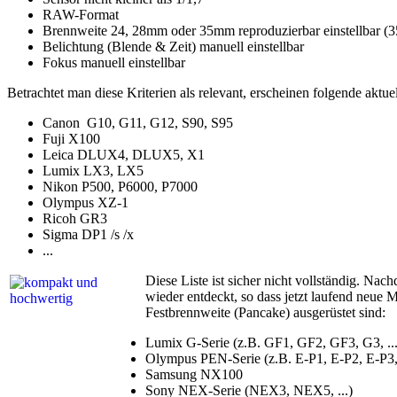
RAW-Format
Brennweite 24, 28mm oder 35mm reproduzierbar einstellbar (
Belichtung (Blende & Zeit) manuell einstellbar
Fokus manuell einstellbar
Betrachtet man diese Kriterien als relevant, erscheinen folgende akt
Canon G10, G11, G12, S90, S95
Fuji X100
Leica DLUX4, DLUX5, X1
Lumix LX3, LX5
Nikon P500, P6000, P7000
Olympus XZ-1
Ricoh GR3
Sigma DP1 /s /x
...
Diese Liste ist sicher nicht vollständig. N
wieder entdeckt, so dass jetzt laufend neu
Festbrennweite (Pancake) ausgerüstet sind:
Lumix G-Serie (z.B. GF1, GF2, GF3, G3, ...
Olympus PEN-Serie (z.B. E-P1, E-P2, E-P3,
Samsung NX100
Sony NEX-Serie (NEX3, NEX5, ...)