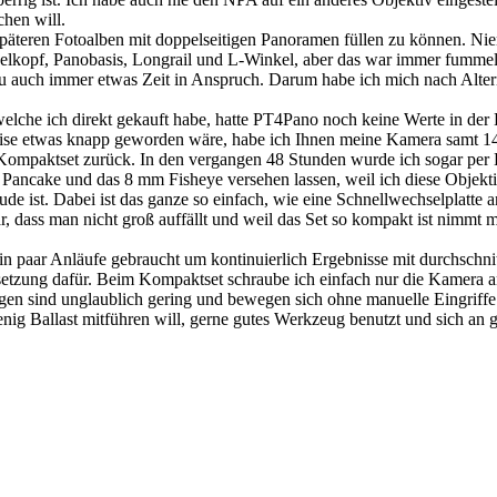
hen will.
päteren Fotoalben mit doppelseitigen Panoramen füllen zu können. Ni
kopf, Panobasis, Longrail und L-Winkel, aber das war immer fummeli
 auch immer etwas Zeit in Anspruch. Darum habe ich mich nach Alter
che ich direkt gekauft habe, hatte PT4Pano noch keine Werte in der
eise etwas knapp geworden wäre, habe ich Ihnen meine Kamera samt 1
Kompaktset zurück. In den vergangen 48 Stunden wurde ich sogar per 
ancake und das 8 mm Fisheye versehen lassen, weil ich diese Objekti
ude ist. Dabei ist das ganze so einfach, wie eine Schnellwechselplatte
bar, dass man nicht groß auffällt und weil das Set so kompakt ist nimm
in paar Anläufe gebraucht um kontinuierlich Ergebnisse mit durchschn
ssetzung dafür. Beim Kompaktset schraube ich einfach nur die Kamera a
en sind unglaublich gering und bewegen sich ohne manuelle Eingriffe d
ig Ballast mitführen will, gerne gutes Werkzeug benutzt und sich an gut