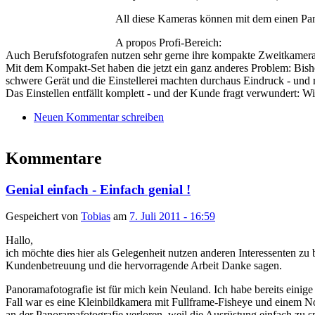
All diese Kameras können mit dem einen Pan
A propos Profi-Bereich:
Auch Berufsfotografen nutzen sehr gerne ihre kompakte Zweitkamera
Mit dem Kompakt-Set haben die jetzt ein ganz anderes Problem: Bishe
schwere Gerät und die Einstellerei machten durchaus Eindruck - und
Das Einstellen entfällt komplett - und der Kunde fragt verwundert: W
Neuen Kommentar schreiben
Kommentare
Genial einfach - Einfach genial !
Gespeichert von
Tobias
am
7. Juli 2011 - 16:59
Hallo,
ich möchte dies hier als Gelegenheit nutzen anderen Interessenten z
Kundenbetreuung und die hervorragende Arbeit Danke sagen.
Panoramafotografie ist für mich kein Neuland. Ich habe bereits einig
Fall war es eine Kleinbildkamera mit Fullframe-Fisheye und einem No
an der Panoramafotografie verloren, weil die Ausrüstung einfach zu sp