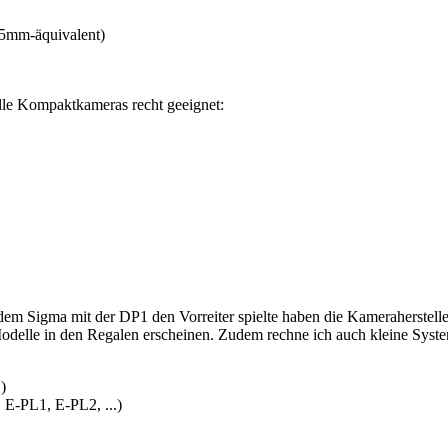
35mm-äquivalent)
uelle Kompaktkameras recht geeignet:
achdem Sigma mit der DP1 den Vorreiter spielte haben die Kameraherstel
e Modelle in den Regalen erscheinen. Zudem rechne ich auch kleine Sy
)
 E-PL1, E-PL2, ...)