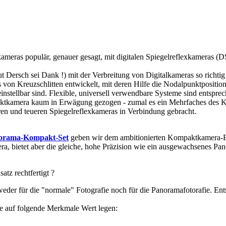
meras populär, genauer gesagt, mit digitalen Spiegelreflexkameras (DSLR
 Dersch sei Dank !) mit der Verbreitung von Digitalkameras so richtig
on Kreuzschlitten entwickelt, mit deren Hilfe die Nodalpunktposition
 einstellbar sind. Flexible, universell verwendbare Systeme sind entsp
aktkamera kaum in Erwägung gezogen - zumal es ein Mehrfaches des K
ren und teueren Spiegelreflexkameras in Verbindung gebracht.
orama-Kompakt-Set
geben wir dem ambitionierten Kompaktkamera-Bes
a, bietet aber die gleiche, hohe Präzision wie ein ausgewachsenes Pa
tz rechtfertigt ?
weder für die "normale" Fotografie noch für die Panoramafotorafie. Ent
te auf folgende Merkmale Wert legen: