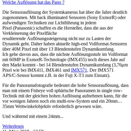
Welche Auflösung hat das Pano ?
Die Sensorauflösung der Systemkameras hat über die Jahre deutlich
zugenommen. Mit back illuminated Sensoren (Sony ExmorR) oder
aufwendigen Techniken zur Lichtführung in jedem
Pixel
(Panasonic)
schaffen es die Hersteller, dass die aus der
Verkleinerung der Pixelfläche
resultierende
Auflösungssteigerung
nicht nur zu Lasten der
Dynamik geht. Daher haben aktuelle high-end Vollformat-Sensoren
über 40M Pixel mit über 13 Blendenstufen Dynamikumfang.
Ich gehe davon aus, dass die nächste Auflösungsstufe im Vollformat
mit
60MP in ExmorR-Technologie (IMX455)
noch dieses Jahr auf
den Markt kommt - bei 14 Blendenstufen Dynamikumfang (3,76μm
Pixel wie bei IMX411, IMX461 und
IMX571
. Der IMX571
APS/C-Sensor kommt z.B. in der Fuji X-T3 zum Einsatz).
Für die Panoramafotografie bedeutet die hohe Sensorauflösung, dass
man mit einem Fisheye voll sphärische Panoramen in single row-
Technik mit der gleichen hohen Auflösung aufnehmen kann, für die
vor wenigen Jahren noch ein multi-row-System und ein 20mm…
35mm Weitwinkelobjektiv erforderlich gewesen wäre.
Und während mit einem 24mm...
Weiterlesen