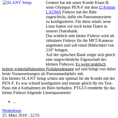
Gestern hat mir unser Kunde Klaus B.
seine Olympus PEN-F mit dem
f2,8/4mm
LAOWA
Fisheye mit der Bitte
zugeschickt
, dafür ein Panoramasystem
zu konfigurieren. Für diese relativ neue
Linse hatten wir noch keine Daten in
unserer Datenbank.
Das wirklich sehr kleine Fisheye wird als
zirkulares Fisheye für die MFT-Kameras
angeboten und soll einen Bildwinkel von
210° bringen.
Auf der optischen Bank zeigte sich gleich
eine ungewöhnliche Eigenschaft des
kleinen Fisheyes:
Es weist praktisch
keinen winkelabhängigen Nodalpunktgang
auf und bringt von daher
beste Voraussetzungen als Panoramaobjektiv mit.
Ein kleines SLANT Setup schien mir optimal für die Kombi mit der
PEN-F. Es war schnell konfiguriert und musste gleich für ein Test-
Pano mit 4 Aufnahmen im Büro herhalten. PTGUI ermittelte für das
kleine Fisheye folgende Linsenparameter:
...
Weiterlesen
25. März 2019 - 22:55