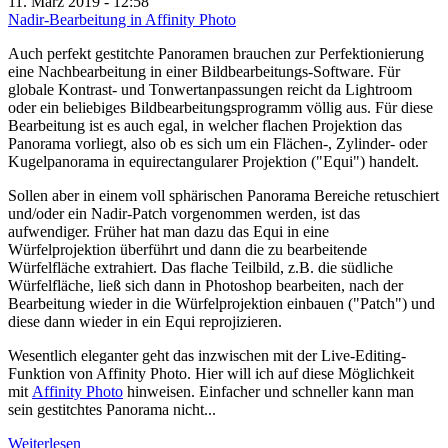
11. März 2019 - 12:58
Nadir-Bearbeitung in Affinity Photo
Auch perfekt gestitchte Panoramen brauchen zur Perfektionierung
eine Nachbearbeitung in einer Bildbearbeitungs-Software. Für
globale Kontrast- und Tonwertanpassungen reicht da Lightroom
oder ein beliebiges Bildbearbeitungsprogramm völlig aus. Für diese
Bearbeitung ist es auch egal, in welcher flachen Projektion das
Panorama vorliegt, also ob es sich um ein Flächen-, Zylinder- oder
Kugelpanorama in equirectangularer Projektion ("Equi") handelt.
Sollen aber in einem voll sphärischen Panorama Bereiche retuschiert
und/oder ein Nadir-Patch vorgenommen werden, ist das
aufwendiger. Früher hat man dazu das Equi in eine
Würfelprojektion überführt und dann die zu bearbeitende
Würfelfläche extrahiert. Das flache Teilbild, z.B. die südliche
Würfelfläche, ließ sich dann in Photoshop bearbeiten, nach der
Bearbeitung wieder in die Würfelprojektion einbauen ("Patch") und
diese dann wieder in ein Equi reprojizieren.
Wesentlich eleganter geht das inzwischen mit der Live-Editing-
Funktion von Affinity Photo. Hier will ich auf diese Möglichkeit
mit
Affinity Photo
hinweisen. Einfacher und schneller kann man
sein gestitchtes Panorama nicht...
Weiterlesen