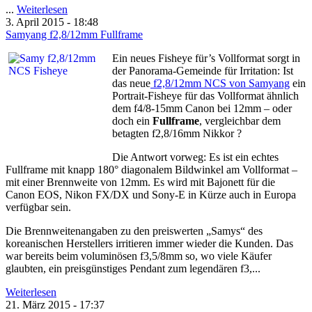
...
Weiterlesen
3. April 2015 - 18:48
Samyang f2,8/12mm Fullframe
Ein neues Fisheye für’s Vollformat sorgt in
der Panorama-Gemeinde für Irritation: Ist
das neue
f2,8/12mm NCS von Samyang
ein
Portrait-Fisheye für das Vollformat ähnlich
dem f4/8-15mm Canon bei 12mm – oder
doch ein
Fullframe
, vergleichbar dem
betagten f2,8/16mm Nikkor ?
Die Antwort vorweg: Es ist ein echtes
Fullframe mit knapp 180° diagonalem Bildwinkel am Vollformat –
mit einer Brennweite von 12mm. Es wird mit Bajonett für die
Canon EOS, Nikon FX/DX und Sony-E in Kürze auch in Europa
verfügbar sein.
Die Brennweitenangaben zu den preiswerten „Samys“ des
koreanischen Herstellers irritieren immer wieder die Kunden. Das
war bereits beim voluminösen f3,5/8mm so, wo viele Käufer
glaubten, ein preisgünstiges Pendant zum legendären f3,...
Weiterlesen
21. März 2015 - 17:37