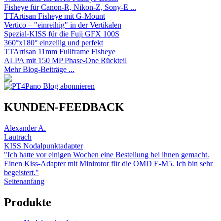
Fisheye für Canon-R, Nikon-Z, Sony-E ...
TTArtisan Fisheye mit G-Mount
Vertico – "einreihig" in der Vertikalen
Spezial-KISS für die Fuji GFX 100S
360°x180° einzeilig und perfekt
TTArtisan 11mm Fullframe Fisheye
ALPA mit 150 MP Phase-One Rückteil
Mehr Blog-Beiträge ...
KUNDEN-FEEDBACK
Alexander A.
Lautrach
KISS Nodalpunktadapter
"Ich hatte vor einigen Wochen eine Bestellung bei ihnen gemacht.
Einen Kiss-Adapter mit Minirotor für die OMD E-M5. Ich bin sehr
begeistert."
Seitenanfang
Produkte