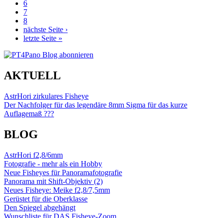
6
7
8
nächste Seite ›
letzte Seite »
AKTUELL
AstrHori zirkulares Fisheye
Der Nachfolger für das legendäre 8mm Sigma für das kurze
Auflagemaß ???
BLOG
AstrHori f2,8/6mm
Fotografie - mehr als ein Hobby
Neue Fisheyes für Panoramafotografie
Panorama mit Shift-Objektiv (2)
Neues Fisheye: Meike f2,8/7,5mm
Gerüstet für die Oberklasse
Den Spiegel abgehängt
Wunschliste für DAS Fisheye-Zoom