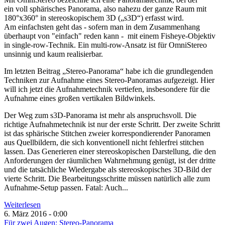
ein
voll sphärisches
Panorama, also nahezu der ganze Raum mit
180°x360° in stereoskopischem 3D („s3D“) erfasst wird.
Am einfachsten geht das - sofern man in dem Zusammenhang
überhaupt von "einfach" reden kann - mit einem Fisheye-Objektiv
in single-row-Technik. Ein multi-row-Ansatz ist für OmniStereo
unsinnig und kaum realisierbar.
Im letzten Beitrag „Stereo-Panorama“ habe ich die grundlegenden
Techniken zur Aufnahme eines Stereo-Panoramas aufgezeigt. Hier
will ich jetzt die Aufnahmetechnik vertiefen, insbesondere für die
Aufnahme eines großen vertikalen Bildwinkels.
Der Weg zum s3D-Panorama ist mehr als anspruchsvoll. Die
richtige Aufnahmetechnik ist nur der erste Schritt. Der zweite Schritt
ist das sphärische Stitchen zweier korrespondierender Panoramen
aus Quellbildern, die sich konventionell nicht fehlerfrei stitchen
lassen. Das Generieren einer stereoskopischen Darstellung, die den
Anforderungen der räumlichen Wahrnehmung genügt, ist der dritte
und die tatsächliche Wiedergabe als stereoskopisches 3D-Bild der
vierte Schritt. Die Bearbeitungsschritte müssen natürlich alle zum
Aufnahme-Setup passen. Fatal: Auch...
Weiterlesen
6. März 2016 - 0:00
Für zwei Augen: Stereo-Panorama