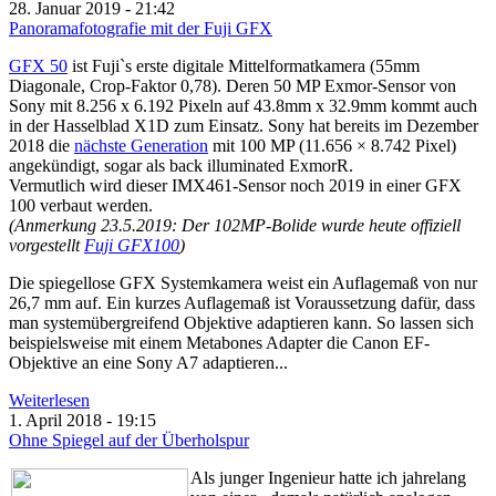
28. Januar 2019 - 21:42
Panoramafotografie mit der Fuji GFX
GFX 50
ist Fuji`s erste digitale Mittelformatkamera (55mm
Diagonale, Crop-Faktor 0,78). Deren 50 MP Exmor-Sensor von
Sony
mit
8.256 x 6.192
Pixeln auf
43.8mm x 32.9mm
kommt auch
in der Hasselblad X1D zum Einsatz. Sony hat bereits im Dezember
2018 die
nächste Generation
mit 100 MP (11.656 × 8.742 Pixel)
angekündigt, sogar als back illuminated ExmorR.
Vermutlich wird dieser IMX461-Sensor noch 2019 in einer GFX
100 verbaut werden.
(Anmerkung 23.5.2019: Der 102MP-Bolide wurde heute offiziell
vorgestellt
Fuji GFX100
)
Die spiegellose GFX Systemkamera weist ein Auflagemaß von nur
26,7 mm auf. Ein kurzes Auflagemaß ist Voraussetzung dafür, dass
man systemübergreifend Objektive adaptieren kann. So lassen sich
beispielsweise mit einem Metabones Adapter die Canon EF-
Objektive an eine Sony A7 adaptieren...
Weiterlesen
1. April 2018 - 19:15
Ohne Spiegel auf der Überholspur
Als junger Ingenieur hatte ich jahrelang