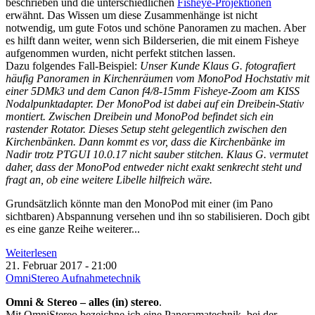
beschrieben und die unterschiedlichen
Fisheye-Projektionen
erwähnt.
Das Wissen um diese Zusammenhänge ist nicht
notwendig, um gute Fotos und schöne Panoramen zu machen.
Aber
es hilft dann weiter, wenn sich Bilderserien, die mit einem Fisheye
aufgenommen wurden, nicht perfekt stitchen lassen.
Dazu folgendes Fall-Beispiel:
Unser Kunde Klaus G. fotografiert
häufig Panoramen in Kirchenräumen vom MonoPod Hochstativ mit
einer 5DMk3 und dem Canon f4/8-15mm Fisheye-Zoom am KISS
Nodalpunktadapter. Der MonoPod ist dabei auf ein Dreibein-Stativ
montiert. Zwischen Dreibein und MonoPod befindet sich ein
rastender Rotator. Dieses Setup steht gelegentlich zwischen den
Kirchenbänken. Dann kommt es vor, dass die Kirchenbänke im
Nadir trotz PTGUI 10.0.17 nicht sauber stitchen. Klaus G. vermutet
daher, dass der MonoPod entweder nicht exakt senkrecht steht und
fragt an, ob eine weitere Libelle hilfreich wäre.
Grundsätzlich könnte man den MonoPod mit einer (im Pano
sichtbaren) Abspannung versehen und ihn so stabilisieren. Doch gibt
es eine ganze Reihe weiterer...
Weiterlesen
21. Februar 2017 - 21:00
OmniStereo Aufnahmetechnik
Omni & Stereo – alles (in) stereo
.
Mit OmniStereo bezeichne ich eine Panoramatechnik, bei der