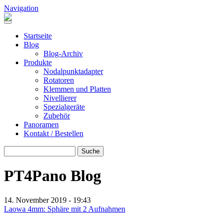
Direkt zum Inhalt
Navigation
Header Pano Rotation
Startseite
Blog
Blog-Archiv
Produkte
Nodalpunktadapter
Rotatoren
Klemmen und Platten
Nivellierer
Spezialgeräte
Zubehör
Panoramen
Kontakt / Bestellen
Suche
SUCHE
PT4Pano Blog
14. November 2019 - 19:43
Laowa 4mm: Sphäre mit 2 Aufnahmen