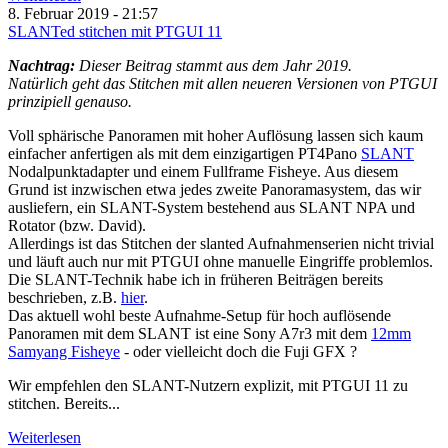
8. Februar 2019 - 21:57
SLANTed stitchen mit PTGUI 11
Nachtrag:
Dieser Beitrag stammt aus dem Jahr 2019.
Natürlich geht das Stitchen mit allen neueren Versionen von PTGUI
prinzipiell genauso.
Voll sphärische Panoramen mit hoher Auflösung lassen sich kaum
einfacher anfertigen als mit dem einzigartigen PT4Pano
SLANT
Nodalpunktadapter und einem Fullframe Fisheye. Aus diesem
Grund ist inzwischen etwa jedes zweite Panoramasystem, das wir
ausliefern, ein SLANT-System bestehend aus SLANT NPA und
Rotator (bzw. David).
Allerdings ist das Stitchen der slanted Aufnahmenserien nicht trivial
und läuft auch nur mit PTGUI ohne manuelle Eingriffe problemlos.
Die SLANT-Technik habe ich in früheren Beiträgen bereits
beschrieben, z.B.
hier
.
Das aktuell wohl beste Aufnahme-Setup für hoch auflösende
Panoramen mit dem SLANT ist eine Sony A7r3 mit dem
12mm
Samyang Fisheye
- oder vielleicht doch die Fuji GFX ?
Wir empfehlen den SLANT-Nutzern explizit, mit PTGUI 11 zu
stitchen. Bereits...
Weiterlesen