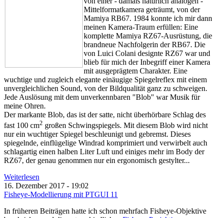
von einer - damals natürlich analogen -
Mittelformatkamera geträumt, von der
Mamiya RB67. 1984 konnte ich mir dann
meinen Kamera-Traum erfüllen: Eine
komplette Mamiya RZ67-Ausrüstung, die
brandneue Nachfolgerin der RB67. Die
von Luici Colani designte RZ67 war und
blieb für mich der Inbegriff einer Kamera
mit ausgeprägtem Charakter. Eine
wuchtige und zugleich elegante einäugige Spiegelreflex mit einem
unvergleichlichen Sound, von der Bildqualität ganz zu schweigen.
Jede Auslösung mit dem unverkennbaren "Blob" war Musik für
meine Ohren.
Der markante Blob, das ist der satte, nicht überhörbare Schlag des
2
fast 100 cm
großen Schwingspiegels. Mit diesem Blob wird nicht
nur ein wuchtiger Spiegel beschleunigt und gebremst. Dieses
spiegelnde, einflügelige Windrad komprimiert und verwirbelt auch
schlagartig einen halben Liter Luft und einiges mehr im Body der
RZ67, der genau genommen nur ein ergonomisch gestylter...
Weiterlesen
16. Dezember 2017 - 19:02
Fisheye-Modellierung mit PTGUI 11
In früheren Beiträgen hatte ich schon mehrfach Fisheye-Objektive