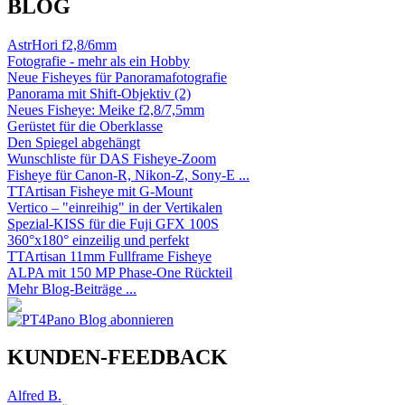
BLOG
AstrHori f2,8/6mm
Fotografie - mehr als ein Hobby
Neue Fisheyes für Panoramafotografie
Panorama mit Shift-Objektiv (2)
Neues Fisheye: Meike f2,8/7,5mm
Gerüstet für die Oberklasse
Den Spiegel abgehängt
Wunschliste für DAS Fisheye-Zoom
Fisheye für Canon-R, Nikon-Z, Sony-E ...
TTArtisan Fisheye mit G-Mount
Vertico – "einreihig" in der Vertikalen
Spezial-KISS für die Fuji GFX 100S
360°x180° einzeilig und perfekt
TTArtisan 11mm Fullframe Fisheye
ALPA mit 150 MP Phase-One Rückteil
Mehr Blog-Beiträge ...
KUNDEN-FEEDBACK
Alfred B.