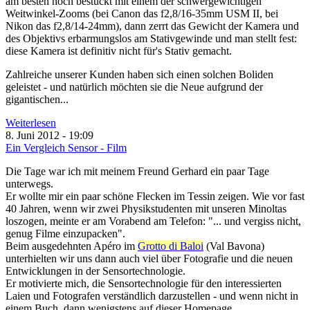
am besten noch bestückt mit einem der schwergewichtigen
Weitwinkel-Zooms (bei Canon das f2,8/16-35mm USM II, bei
Nikon das f2,8/14-24mm), dann zerrt das Gewicht der Kamera und
des Objektivs erbarmungslos am Stativgewinde und man stellt fest:
diese Kamera ist definitiv nicht für's Stativ gemacht.
Zahlreiche unserer Kunden haben sich einen solchen Boliden
geleistet - und natürlich möchten sie die Neue aufgrund der
gigantischen...
Weiterlesen
8. Juni 2012 - 19:09
Ein Vergleich Sensor - Film
Die Tage war ich mit meinem Freund Gerhard ein paar Tage
unterwegs.
Er wollte mir ein paar schöne Flecken im Tessin zeigen. Wie vor fast
40 Jahren, wenn wir zwei Physikstudenten mit unseren Minoltas
loszogen, meinte er am Vorabend am Telefon: "... und vergiss nicht,
genug Filme einzupacken".
Beim ausgedehnten Apéro im
Grotto di Baloi
(Val Bavona)
unterhielten wir uns dann auch viel über Fotografie und die neuen
Entwicklungen in der Sensortechnologie.
Er motivierte mich, die Sensortechnologie für den interessierten
Laien und Fotografen verständlich darzustellen - und wenn nicht in
einem Buch, dann wenigstens auf dieser Homepage.