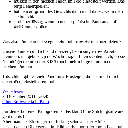
müssen in den meisten Fällen im Feld eingestellt werden. Das
birgt Fehlerquellen.
hat man aufgrund des Gewichts dann nicht dabei, wenn man
sie braucht.
sind überflüssig, wenn man das sphärische Panorama auf
4MB runterskaliert.
Was also könnte uns bewegen, ein multi-row-System anzubieten ?
Unsere Kunden und ich sind überzeugt vom single-row-Ansatz.
Dennoch, ich gebe zu, jede Woche fragen Interessenten nach, ob sie
"damit" (gemeint ist der KISS) auch mehrreihige Panoramen
machen könnten.
Tatsächlich gibt es viele Panorama-Einsteiger, die inspiriert durch
die großen, einstellbaren multi...
Weiterlesen
8. Dezember 2011 - 20:45
Ohne Software kein Pano
Für den erfahrenen Panografen ist das klar: Ohne Stitchingsoftware
geht nichts !
Aber mancher Einsteiger, der bislang seine aus der Hüfte
geschossenen Bilderserien im Bildbearbeitungsprogramm flach auf