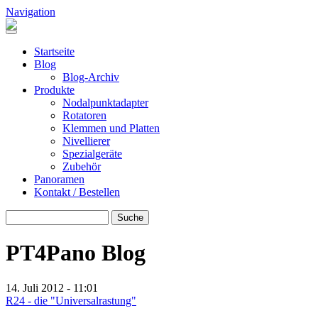
Direkt zum Inhalt
Navigation
Header Pano Rotation
Startseite
Blog
Blog-Archiv
Produkte
Nodalpunktadapter
Rotatoren
Klemmen und Platten
Nivellierer
Spezialgeräte
Zubehör
Panoramen
Kontakt / Bestellen
Suche
SUCHE
PT4Pano Blog
14. Juli 2012 - 11:01
R24 - die "Universalrastung"