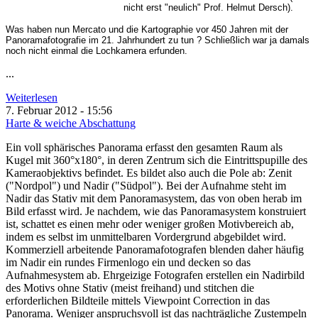
nicht erst "neulich" Prof. Helmut Dersch).
Was haben nun Mercato und die Kartographie vor 450 Jahren mit der
Panoramafotografie im 21. Jahrhundert zu tun ? Schließlich war ja damals
noch nicht einmal die Lochkamera erfunden.
...
Weiterlesen
7. Februar 2012 - 15:56
Harte & weiche Abschattung
Ein voll sphärisches Panorama erfasst den gesamten Raum als
Kugel mit 360°x180°, in deren Zentrum sich die Eintrittspupille des
Kameraobjektivs befindet. Es bildet also auch die Pole ab: Zenit
("Nordpol") und Nadir ("Südpol"). Bei der Aufnahme steht im
Nadir das Stativ mit dem Panoramasystem, das von oben herab im
Bild erfasst wird. Je nachdem, wie das Panoramasystem konstruiert
ist, schattet es einen mehr oder weniger großen Motivbereich ab,
indem es selbst im unmittelbaren Vordergrund abgebildet wird.
Kommerziell arbeitende Panoramafotografen blenden daher häufig
im Nadir ein rundes Firmenlogo ein und decken so das
Aufnahmesystem ab. Ehrgeizige Fotografen erstellen ein Nadirbild
des Motivs ohne Stativ (meist freihand) und stitchen die
erforderlichen Bildteile mittels Viewpoint Correction in das
Panorama. Weniger anspruchsvoll ist das nachträgliche Zustempeln