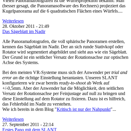
Vielen Panoramafotografen ist die Würfelprojektion bekannt: Man
(besser gesagt, die Panoramasoftware des Rechners) projieziert das
Kugelpanorama auf die 6 quadratischen Flächen eines Würfels....
Weiterlesen
28. Oktober 2011 - 21:49
Das Sägeblatt im Nadir
Alle Panoramafotografen, die voll sphärische Panoramen erstellen,
kennen das Sägeblatt im Nadir. Der an sich runde Stativkopf oder
Rotator wird segmentiert abgebildet und sieht aus wie ein Sägeblatt.
Der Grund ist ein seitlicher Versatz der Rotationsachse zur optischen
Achse des Systems.
Bei den meisten VR-Systeme muss sich der Anwender per
trial and
error an
die richtige Einstellung herantasten. Unseren SLANT
konfigurieren wir zwar bereits
ready-to-shoot
ab Werk auf
+/-0,5mm. Aber der Anwender hat die Möglichkeit, den seitlichen
Versatz der Rotationsachse per Feinjustage auf null zu bringen und
diese Einstellung auf dem Rotator zu fixieren. Dazu ist es hilfreich,
das Fehlerbild im Nadir zu verstehen.
Wie ich bereits in dem Blog
"
Kritisch ist nur der Nahpunkt
"...
Weiterlesen
27. September 2011 - 22:14
Erstes Pano mit dem SLANT