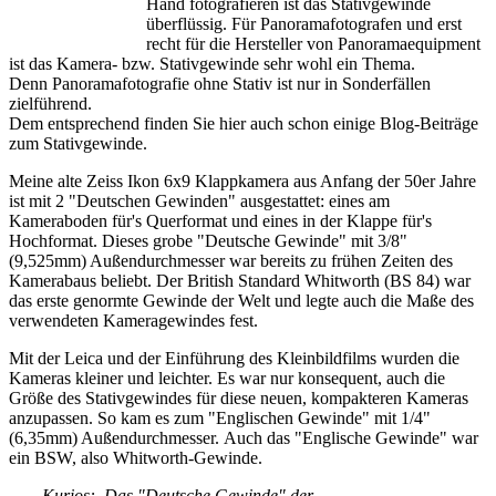
Hand fotografieren ist das Stativgewinde
überflüssig. Für Panoramafotografen und erst
recht für die Hersteller von Panoramaequipment
ist das Kamera- bzw. Stativgewinde sehr wohl ein Thema.
Denn Panoramafotografie ohne Stativ ist nur in Sonderfällen
zielführend.
Dem entsprechend finden Sie hier auch schon einige Blog-Beiträge
zum Stativgewinde.
Meine alte Zeiss Ikon 6x9 Klappkamera aus Anfang der 50er Jahre
ist mit 2 "Deutschen Gewinden" ausgestattet: eines am
Kameraboden für's Querformat und eines in der Klappe für's
Hochformat. Dieses grobe "Deutsche Gewinde" mit 3/8"
(9,525mm) Außendurchmesser war bereits zu frühen Zeiten des
Kamerabaus beliebt. Der British Standard Whitworth (BS 84) war
das erste genormte Gewinde der Welt und legte auch die Maße des
verwendeten Kameragewindes fest.
Mit der Leica und der Einführung des Kleinbildfilms wurden die
Kameras kleiner und leichter. Es war nur konsequent, auch die
Größe des Stativgewindes für diese neuen, kompakteren Kameras
anzupassen. So kam es zum "Englischen Gewinde" mit 1/4"
(6,35mm) Außendurchmesser. Auch das "Englische Gewinde" war
ein BSW, also Whitworth-Gewinde.
Kurios: Das "Deutsche Gewinde" der...