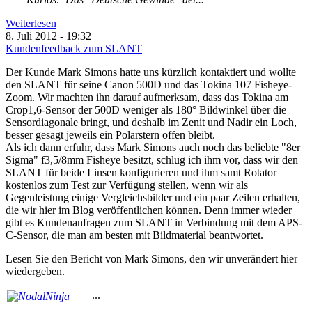
Weiterlesen
8. Juli 2012 - 19:32
Kundenfeedback zum SLANT
Der Kunde Mark Simons hatte uns kürzlich kontaktiert und wollte
den SLANT für seine Canon 500D und das Tokina 107 Fisheye-
Zoom. Wir machten ihn darauf aufmerksam, dass das Tokina am
Crop1,6-Sensor der 500D weniger als 180° Bildwinkel über die
Sensordiagonale bringt, und deshalb im Zenit und Nadir ein Loch,
besser gesagt jeweils ein Polarstern offen bleibt.
Als ich dann erfuhr, dass Mark Simons auch noch das beliebte "8er
Sigma" f3,5/8mm Fisheye besitzt, schlug ich ihm vor, dass wir den
SLANT für beide Linsen konfigurieren und ihm samt Rotator
kostenlos zum Test zur Verfügung stellen, wenn wir als
Gegenleistung einige Vergleichsbilder und ein paar Zeilen erhalten,
die wir hier im Blog veröffentlichen können. Denn immer wieder
gibt es Kundenanfragen zum SLANT in Verbindung mit dem APS-
C-Sensor, die man am besten mit Bildmaterial beantwortet.
Lesen Sie den Bericht von Mark Simons, den wir unverändert hier
wiedergeben.
...