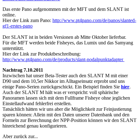
Das erste Pano aufgenommen mit der MFT und dem SLANT ist
online.
Hier der Link zum Pano:
http://www.pt4pano.com/de/panos/slanted-
gf1-erstes-pano
Der SLANT ist in beiden Versionen ab Mitte Oktober lieferbar.
Für die MFT werden beide Fisheyes, das Lumix und das Samyang
unterstützt.
Hier der Link zur Produktbeschreibung:
http://www.pt4pano.com/de/products/slant-nodalpunktadapter
Nachtrag 7.10.2011
Inzwischen hat unser Beta-Tester auch den SLANT M mit einer
D90 und dem 10,5er Nikkor im Alltagseinsatz erprobt und uns
einige Pano-Serien zurückgeschickt. Ein Beispiel finden Sie
hier
.
Auch der SLANT M hält was er verspricht: voll sphärische
Panoramen lassen sich mit dem Fullframe Fisheye ohne jeglichen
Einstellaufwand fehlerfrei erstellen.
Tatsächlich hätten wir uns aber die Möglichkeit zur Feinjustierung
sparen können: Allein mit den Daten unserer Datenbank und den
Formeln zur Berechnung der NPP-Position können wir den SLANT
hinreichend genau konfigurieren.
Aber zurück zur...