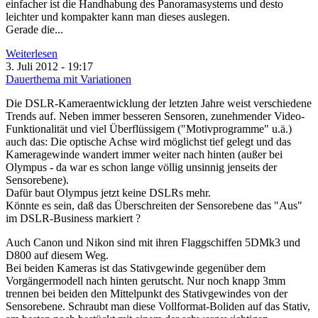
einfacher ist die Handhabung des Panoramasystems und desto
leichter und kompakter kann man dieses auslegen.
Gerade die...
Weiterlesen
3. Juli 2012 - 19:17
Dauerthema mit Variationen
Die DSLR-Kameraentwicklung der letzten Jahre weist verschiedene
Trends auf. Neben immer besseren Sensoren, zunehmender Video-
Funktionalität und viel Überflüssigem ("Motivprogramme" u.ä.)
auch das: Die optische Achse wird möglichst tief gelegt und das
Kameragewinde wandert immer weiter nach hinten (außer bei
Olympus - da war es schon lange völlig unsinnig jenseits der
Sensorebene).
Dafür baut Olympus jetzt keine DSLRs mehr.
Könnte es sein, daß das Überschreiten der Sensorebene das "Aus"
im DSLR-Business markiert ?
Auch Canon und Nikon sind mit ihren Flaggschiffen 5DMk3 und
D800 auf diesem Weg.
Bei beiden Kameras ist das Stativgewinde gegenüber dem
Vorgängermodell nach hinten gerutscht. Nur noch knapp 3mm
trennen bei beiden den Mittelpunkt des Stativgewindes von der
Sensorebene. Schraubt man diese Vollformat-Boliden auf das Stativ,