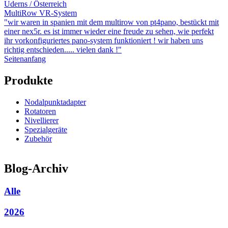
Uderns / Österreich
MultiRow VR-System
"wir waren in spanien mit dem multirow von pt4pano, bestückt mit
einer nex5r. es ist immer wieder eine freude zu sehen, wie perfekt
ihr vorkonfiguriertes pano-system funktioniert ! wir haben uns
richtig entschieden..... vielen dank !"
Seitenanfang
Produkte
Nodalpunktadapter
Rotatoren
Nivellierer
Spezialgeräte
Zubehör
Blog-Archiv
Alle
2026