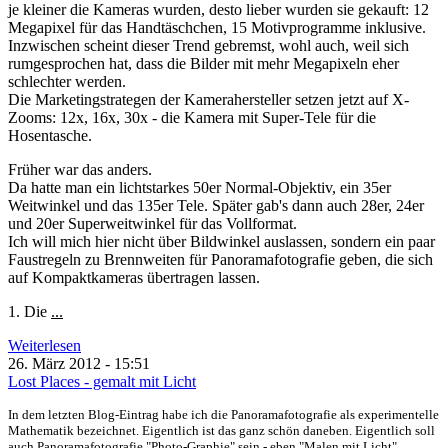
je kleiner die Kameras wurden, desto lieber wurden sie gekauft: 12
Megapixel für das Handtäschchen, 15 Motivprogramme inklusive.
Inzwischen scheint dieser Trend gebremst, wohl auch, weil sich
rumgesprochen hat, dass die Bilder mit mehr Megapixeln eher
schlechter werden.
Die Marketingstrategen der Kamerahersteller setzen jetzt auf X-
Zooms: 12x, 16x, 30x - die Kamera mit Super-Tele für die
Hosentasche.
Früher war das anders.
Da hatte man ein lichtstarkes 50er Normal-Objektiv, ein 35er
Weitwinkel und das 135er Tele. Später gab's dann auch 28er, 24er
und 20er Superweitwinkel für das Vollformat.
Ich will mich hier nicht über Bildwinkel auslassen, sondern ein paar
Faustregeln zu Brennweiten für Panoramafotografie geben, die sich
auf Kompaktkameras übertragen lassen.
1. Die
...
Weiterlesen
26. März 2012 - 15:51
Lost Places - gemalt mit Licht
In dem letzten Blog-Eintrag habe ich die Panoramafotografie als experimentelle
Mathematik bezeichnet. Eigentlich ist das ganz schön daneben. Eigentlich soll
auch Panoramafotografie "Photo-Graphie" sein - eben "Malen mit Licht".