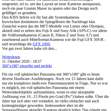
umgesetzt, sei es, um das Layout an neue Kameras anzupassen,
noch ein paar Gramm Masse zu sparen oder das Design noch
gefälliger zu gestalten.
Den KISS liefern wir für fast alle Systemkameras.
Inzwischen dominieren die Spiegellosen die Nachfrage klar.
Zunächst waren das die MFT-Modelle von Lumix oder Olympus,
aktuell sind es neben den Fuji-X und Sony A6k (APS-C) vor allem
die Vollformatkameras (Canon R, Nikon Z und Sony A7) und
zunehmend auch Mittelformat-Kameras wie die Fuji GFX 50S/R -
und neuerdings die
GFX 100S
.
Vor gut zwei Jahren habe ich den...
Weiterlesen
11. Oktober 2020 - 18:57
360°x180° einzeilig und perfekt
Für ein voll sphärisches Panorama mit 360°x180° gibt es heute
diverse Hardware-Ausführungen. Noch vor 15 Jahren kam dafür
nur ein komplexes multi-row Panoramasystem in Frage. Nur so war
es möglich, ein voll sphärisches Panorama mit einem
Weitwinkelobjektiv aufzunehmen, wenn es eine akzeptable
Auflösung von 10...15 Pixeln pro Grad (Px/°) haben sollte. Über die
Jahre hat sich aber viel verändert, ist vieles einfacher und auch
kostengünstiger geworden. Insbesondere aber ist die
Sensorauflösung aktueller Kameras deutlich höher. Das erlaubt uns