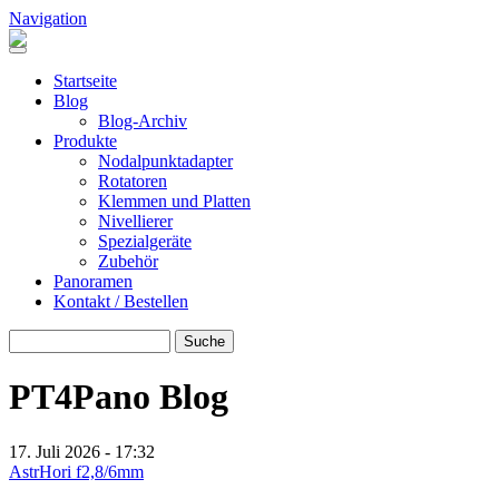
Direkt zum Inhalt
Navigation
Header Pano Rotation
Startseite
Blog
Blog-Archiv
Produkte
Nodalpunktadapter
Rotatoren
Klemmen und Platten
Nivellierer
Spezialgeräte
Zubehör
Panoramen
Kontakt / Bestellen
Suche
SUCHE
PT4Pano Blog
17. Juli 2026 - 17:32
AstrHori f2,8/6mm