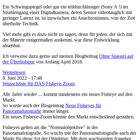
Ein Schwingspiegel oder gar ein teildurchlässiger (Sony A !) im
Strahlengang einer Digitalkamera, deren Sensor videotauglich mit
geringer Latenz ist, ist inzwischen ein Anachronismus, von der Zeit
überholte Technik.
Viel mehr gibt es dazu nicht zu sagen, denn für jeden, der sich mit
der Materie einigermaßen auskennt, war diese Entwicklung
absehbar.
Ich verweise dazu gerne auf meinen Blogbeitrag
Ohne Spiegel auf
der Überholspur
von Anfang April 2018.
Weiterlesen
9. Juni 2022 - 17:48
Wunschliste für DAS Fisheye-Zoom
Alle Jahre wieder ...
kommt mindestens ein neues Fisheye auf den
Markt.
So wurde auch der Blogeintrag
Neue Fisheyes für
Panoramafotografie
immer länger.
Ein neues Fisheye-Zoom könnte den Markt entscheidend gestalten.
Fisheyes gelten als die "Normalobjektive" in der
Panoramafotografie. So wuchs mit der Panoramafotografie auch der
Markt für diese Art der Objektive. Mit dem wachsenden Angebot