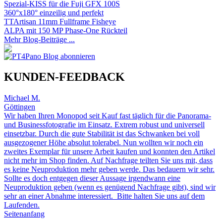
Spezial-KISS für die Fuji GFX 100S
360°x180° einzeilig und perfekt
TTArtisan 11mm Fullframe Fisheye
ALPA mit 150 MP Phase-One Rückteil
Mehr Blog-Beiträge ...
KUNDEN-FEEDBACK
Michael M.
Göttingen
Wir haben Ihren Monopod seit Kauf fast täglich für die Panorama-
und Businessfotografie im Einsatz. Extrem robust und universell
einsetzbar. Durch die gute Stabilität ist das Schwanken bei voll
ausgezogener Höhe absolut tolerabel. Nun wollten wir noch ein
zweites Exemplar für unsere Arbeit kaufen und konnten den Artikel
nicht mehr im Shop finden. Auf Nachfrage teilten Sie uns mit, dass
es keine Neuproduktion mehr geben werde. Das bedauern wir sehr.
Sollte es doch entgegen dieser Aussage irgendwann eine
Neuproduktion geben (wenn es genügend Nachfrage gibt), sind wir
sehr an einer Abnahme interessiert. Bitte halten Sie uns auf dem
Laufenden.
Seitenanfang