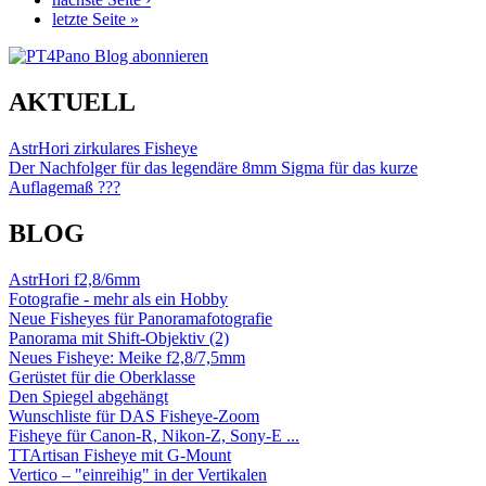
letzte Seite »
AKTUELL
AstrHori zirkulares Fisheye
Der Nachfolger für das legendäre 8mm Sigma für das kurze
Auflagemaß ???
BLOG
AstrHori f2,8/6mm
Fotografie - mehr als ein Hobby
Neue Fisheyes für Panoramafotografie
Panorama mit Shift-Objektiv (2)
Neues Fisheye: Meike f2,8/7,5mm
Gerüstet für die Oberklasse
Den Spiegel abgehängt
Wunschliste für DAS Fisheye-Zoom
Fisheye für Canon-R, Nikon-Z, Sony-E ...
TTArtisan Fisheye mit G-Mount
Vertico – "einreihig" in der Vertikalen