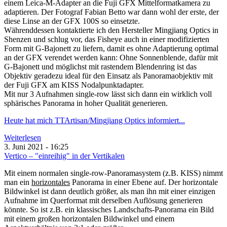
einem Leica-M-Adapter an die Fuji GFX Mittelformatkamera zu
adaptieren. Der Fotograf Fabian Betto war dann wohl der erste, der
diese Linse an der GFX 100S so einsetzte.
Währenddessen kontaktierte ich den Hersteller
Mingjiang Optics
in
Shenzen und schlug vor, das Fisheye auch in einer modifizierten
Form mit G-Bajonett zu liefern, damit es ohne Adaptierung optimal
an der GFX verendet werden kann: Ohne Sonnenblende, dafür mit
G-Bajonett und möglichst mit rastendem Blendenring ist das
Objektiv geradezu ideal für den Einsatz als Panoramaobjektiv mit
der Fuji GFX am KISS Nodalpunktadapter.
Mit nur 3 Aufnahmen single-row lässt sich dann ein wirklich voll
sphärisches Panorama in hoher Qualität generieren.
Heute hat mich TTArtisan/Mingjiang Optics informiert...
Weiterlesen
3. Juni 2021 - 16:25
Vertico – "einreihig" in der Vertikalen
Mit einem normalen single-row-Panoramasystem (z.B. KISS) nimmt
man ein
horizontales
Panorama in einer Ebene auf. Der horizontale
Bildwinkel ist dann deutlich größer, als man ihn mit einer einzigen
Aufnahme im Querformat mit derselben Auflösung generieren
könnte. So ist z.B. ein klassisches Landschafts-Panorama ein Bild
mit einem großen horizontalen Bildwinkel und einem