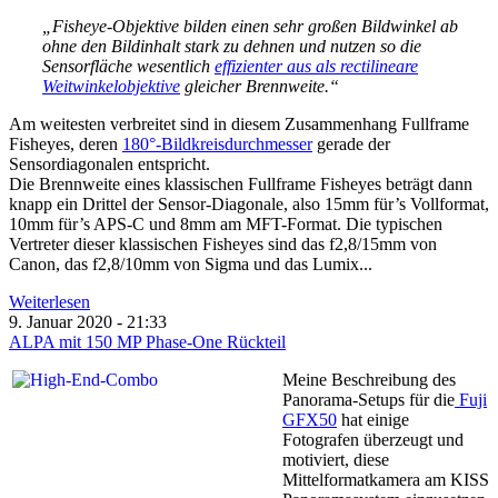
„Fisheye-Objektive bilden einen sehr großen Bildwinkel ab
ohne den Bildinhalt stark zu dehnen und nutzen so die
Sensorfläche wesentlich
effizienter aus als rectilineare
Weitwinkelobjektive
gleicher Brennweite.“
Am weitesten verbreitet sind in diesem Zusammenhang Fullframe
Fisheyes, deren
180°-Bildkreisdurchmesser
gerade der
Sensordiagonalen entspricht.
Die Brennweite eines klassischen Fullframe Fisheyes beträgt dann
knapp ein Drittel der Sensor-Diagonale, also 15mm für’s Vollformat,
10mm für’s APS-C und 8mm am MFT-Format. Die typischen
Vertreter dieser klassischen Fisheyes sind das f2,8/15mm von
Canon, das f2,8/10mm von Sigma und das Lumix...
Weiterlesen
9. Januar 2020 - 21:33
ALPA mit 150 MP Phase-One Rückteil
Meine Beschreibung des
Panorama-Setups für die
Fuji
GFX50
hat einige
Fotografen überzeugt und
motiviert, diese
Mittelformatkamera am KISS