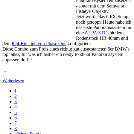
Panoramasystem einzusetzen
- sogar mit dem Samyang
Fisheye-Objektiv.
Jetzt wurde das GFX-Setup
noch getoppt: Heute habe ich
das erste Panoramasystem für
eine
ALPA STC
mit dem
Rodenstock HR 40mm und
dem
IQ4-Rückteil von Phase One
konfiguriert.
Diese Combo zum Preis eines richtig gut ausgestatteten 5er BMW's
topt alles, für was ich bisher ein ready-to-shoot Panoramasystem
anpassen durfte.
...
Weiterlesen
1
Seiten
2
3
4
5
6
7
8
nächste Seite ›