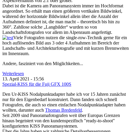
Aspektverhältnis von 2:1 oder größer.
Dabei ist die Kamera am Panoramasystem immer im Hochformat
angeordnet. So erhält man einen größeren vertikalen Bildwinkel,
während der horizontale Bildwinkel allein über die Anzahl der
Aufnahmen definiert ist, die man macht – theoretisch bis hin zu
360°. Zahllose solche „Langbilder“ wurden so von
Landschaftsfotografen vor allem im Alpenraum angefertigt.
Viele Fotografen nutzen die single-row-Technik gerne für ein
hoch auflösendes Bild aus 3 oder 4 Aufnahmen im Bereich der
Landschafts- und Architekturfotografie und mit kurzen Brennweiten
im Innenraum.
Andere, fasziniert von den Möglichkeiten...
Weiterlesen
13. April 2021 - 15:56
Spezial-KISS für die Fuji GFX 100S
Den Ur-KISS Nodalpunktadapter habe ich vor 15 Jahren zunächst
nur für den Eigenbedarf konstruiert. Dann fanden sich schnell
Fotografen, die auch so einen einfachen Nodalpunktadapter haben
wollten, darunter auch
Thomas Bredenfeld
.
Seit 2009 sind Panoramafotografen weit über Europas Grenzen
hinaus begeistert von den kundenspezifisch "ready-to-shoot"
konfigurierten KISS Panoramasystemen.
Über die Jahre haben wir zahlreiche Detailverbesserungen