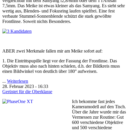
vergleichbar mit dem Samyang f2,8/8mm oder dem TTArtisan
7,5mm. Das Meike ist etwas kleiner als das Samyang. Es sieht sehr
wertig aus, Blenden- und Fokusring laufen spielfrei. Eine fest
verbaute Stummel-Sonnenblende schützt die stark gewölbte
Frontlinse. Soweit nichts Besonderes.
ABER zwei Merkmale fallen mir am Meike sofort auf:
1. Die Eintrittspupille liegt
vor
der Fassung der Frontlinse. Das
Objektiv muss also nach hinten schielen, d.h. der Bildkreis muss
einen Bildwinkel von deutlich über 180° aufweisen.
...
Weiterlesen
28. Februar 2023 - 16:33
Gerüstet für die Oberklasse
Ich bekomme fast jedes
Kameramodell auf den Tisch.
Über die Jahre wurde mir das
Vermessen zur Routine: Gut
600 verschiedene Objektive
und 500 verschiedene