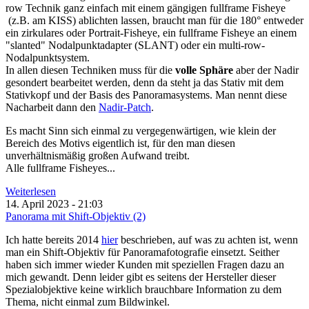
row Technik
ganz einfach mit einem gängigen fullframe Fisheye
(z.B. am KISS)
ablichten lassen, braucht man für die 180° entweder
ein zirkulares oder Portrait-Fisheye,
ein fullframe Fisheye an einem
"slanted" Nodalpunktadapter (SLANT)
oder ein multi-row-
Nodalpunktsystem.
In allen diesen Techniken muss für die
volle Sphäre
aber der Nadir
gesondert bearbeitet werden, denn da steht ja das Stativ mit dem
Stativkopf und der Basis des Panoramasystems. Man nennt diese
Nacharbeit dann den
Nadir-Patch
.
Es macht Sinn sich einmal zu vergegenwärtigen, wie klein der
Bereich des Motivs eigentlich ist, für den man diesen
unverhältnismäßig großen Aufwand treibt.
Alle fullframe Fisheyes...
Weiterlesen
14. April 2023 - 21:03
Panorama mit Shift-Objektiv (2)
Ich hatte bereits 2014
hier
beschrieben, auf was zu achten ist, wenn
man ein Shift-Objektiv für Panoramafotografie einsetzt. Seither
haben sich immer wieder Kunden mit speziellen Fragen dazu an
mich gewandt. Denn leider gibt es seitens der Hersteller dieser
Spezialobjektive keine wirklich brauchbare Information zu dem
Thema, nicht einmal zum Bildwinkel.