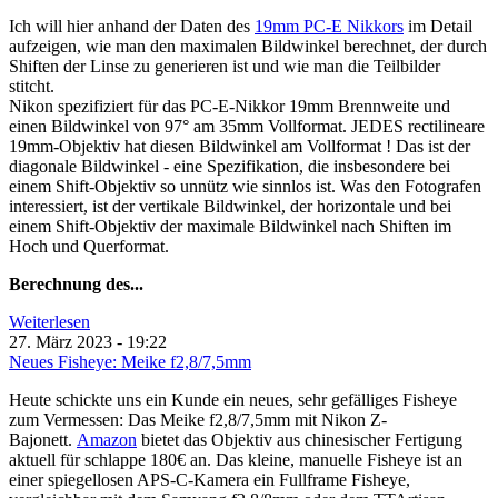
Ich will hier anhand der Daten des
19mm PC-E Nikkors
im Detail
aufzeigen, wie man den maximalen Bildwinkel berechnet, der durch
Shiften der Linse zu generieren ist und wie man die Teilbilder
stitcht.
Nikon spezifiziert für das PC-E-Nikkor 19mm Brennweite und
einen Bildwinkel von 97° am 35mm Vollformat. JEDES rectilineare
19mm-Objektiv hat diesen Bildwinkel am Vollformat ! Das ist der
diagonale Bildwinkel - eine Spezifikation, die insbesondere bei
einem Shift-Objektiv so unnütz wie sinnlos ist. Was den Fotografen
interessiert, ist der vertikale Bildwinkel, der horizontale und bei
einem Shift-Objektiv der maximale Bildwinkel nach Shiften im
Hoch und Querformat.
Berechnung des...
Weiterlesen
27. März 2023 - 19:22
Neues Fisheye: Meike f2,8/7,5mm
Heute schickte uns ein Kunde ein neues, sehr gefälliges Fisheye
zum Vermessen: Das Meike f2,8/7,5mm mit Nikon Z-
Bajonett.
Amazon
bietet das Objektiv aus chinesischer Fertigung
aktuell für schlappe 180€ an. Das kleine, manuelle Fisheye ist an
einer spiegellosen APS-C-Kamera ein Fullframe Fisheye,