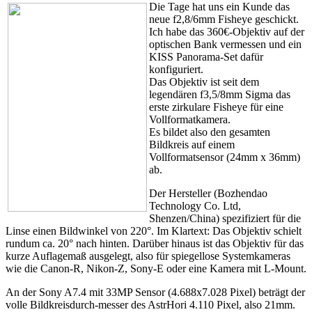
Die Tage hat uns ein Kunde das
neue f2,8/6mm Fisheye geschickt.
Ich habe das 360€-Objektiv auf der
optischen Bank vermessen und ein
KISS Panorama-Set dafür
konfiguriert.
Das Objektiv ist seit dem
legendären f3,5/8mm Sigma das
erste zirkulare Fisheye für eine
Vollformatkamera.
Es bildet also den gesamten
Bildkreis auf einem
Vollformatsensor (24mm x 36mm)
ab.
Der Hersteller (Bozhendao
Technology Co. Ltd,
Shenzen/China) spezifiziert für die
Linse einen Bildwinkel von 220°. Im Klartext: Das Objektiv schielt
rundum ca. 20° nach hinten. Darüber hinaus ist das Objektiv für das
kurze Auflagemaß ausgelegt, also für spiegellose Systemkameras
wie die Canon-R, Nikon-Z, Sony-E oder eine Kamera mit L-Mount.
An der Sony A7.4 mit 33MP Sensor (4.688x7.028 Pixel) beträgt der
volle Bildkreisdurch-messer des AstrHori 4.110 Pixel, also 21mm.