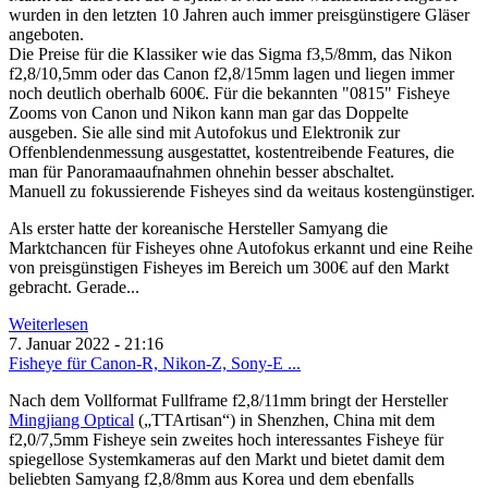
wurden in den letzten 10 Jahren auch immer preisgünstigere Gläser
angeboten.
Die Preise für die Klassiker wie das Sigma f3,5/8mm, das Nikon
f2,8/10,5mm oder das Canon f2,8/15mm lagen und liegen immer
noch deutlich oberhalb 600€. Für die bekannten "0815" Fisheye
Zooms von Canon und Nikon kann man gar das Doppelte
ausgeben. Sie alle sind mit Autofokus und Elektronik zur
Offenblendenmessung ausgestattet, kostentreibende Features, die
man für Panoramaaufnahmen ohnehin besser abschaltet.
Manuell zu fokussierende Fisheyes sind da weitaus kostengünstiger.
Als erster hatte der koreanische Hersteller Samyang die
Marktchancen für Fisheyes ohne Autofokus erkannt und eine Reihe
von preisgünstigen Fisheyes im Bereich um 300€ auf den Markt
gebracht. Gerade...
Weiterlesen
7. Januar 2022 - 21:16
Fisheye für Canon-R, Nikon-Z, Sony-E ...
Nach dem Vollformat Fullframe f2,8/11mm bringt der Hersteller
Mingjiang Optical
(„TTArtisan“) in
Shenzhen, China
mit dem
f2,0/7,5mm Fisheye sein zweites hoch interessantes Fisheye für
spiegellose Systemkameras auf den Markt und bietet damit dem
beliebten Samyang f2,8/8mm aus Korea und dem ebenfalls